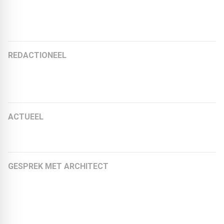
Thomas Müller, eigenaar van Thomas Mueller Chartered
Surveyor GmbH & Co. KG
REDACTIONEEL
Bouwtransitie in de bestaande voorraad – De toekomst
is al aanwezig!
ACTUEEL
BLACKPRINT.DIGITAL goes Social Media
GESPREK MET ARCHITECT
Maarten Terberg over circulair bouwen: visie van EVA
architecten
Igor Brncic over duurzaam herbestemmen: visie van
OLIV Architekten