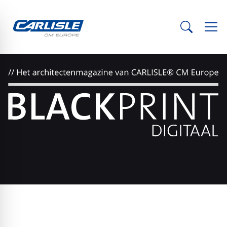
© NEXT architects | Jeroen Musch
Het architectuurmagazine BLACKPRINT.DIGITAL van CARLISLE
richt zich op iedereen die architectuur opnieuw wil vormgeven en