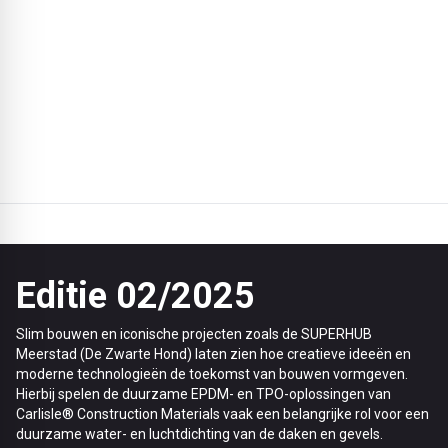
// Met de CARLISLE® STABU bestekconfigurator creëer je
moeiteloos een nauwkeurige en
correcte dakbedekkingsconstructie (plat dak) die voldoet aan
technische normen en landelijke richtlijnen. Bespaar tijd en kosten,
speel flexibel in op individuele multifunctionele projectvereisten
en garandeer de optimale kwaliteit van je totaaloplossing. Probeer
het nu!
Editie 02/2025
Slim bouwen en iconische projecten zoals de SUPERHUB
Meerstad (De Zwarte Hond) laten zien hoe creatieve ideeën en
moderne technologieën de toekomst van bouwen vormgeven.
Hierbij spelen de duurzame EPDM- en TPO-oplossingen van
Carlisle® Construction Materials vaak een belangrijke rol voor een
duurzame water- en luchtdichting van de daken en gevels.