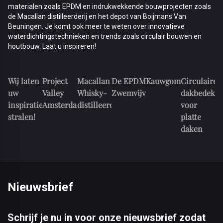
materialen zoals EPDM en indrukwekkende bouwprojecten zoals
de Macallan distilleerderij en het depot van Boijmans Van
Beuningen. Je komt ook meer te weten over innovatieve
waterdichtingstechnieken en trends zoals circulair bouwen en
houtbouw. Laat u inspireren!
©
030_The_Valley_2022_@Ossip
Wij laten
Project
Macallan
De EPDM
Kauwgomballenfabri
Circulaire
uw
Valley
Whisky-
Zwemvijver!
dakbedekki
inspiraties
Amsterdam
distilleerderij
voor
stralen!
platte
daken
Nieuwsbrief
Schrijf je nu in voor onze nieuwsbrief zodat