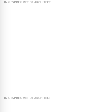
IN GESPREK MET DE ARCHITECT
Dirk Stenzel, ASUNA
// Voor ASUNA is architectuur een middel om stedelijke ruimtes
levendig te maken en duurzame stadsontwikkeling te stimuleren.
Het doel is om gebouwen en stedelijke ruimtes te ontwerpen die
consequent rekening houden met de wisselwerking tussen
ecologie en bouwtechniek, en daaruit een eigentijdse architectuur
te ontwikkelen. De betrokken bouwgroepen zijn daarbij meer dan
alleen gebruikers: ze denken actief mee, discussiëren over
materiaalkeuzes, plattegronden en bouwprocessen, en maken
van elk gebouw een levendig gemeenschapsproject.
IN GESPREK MET DE ARCHITECT
Frederik Ehling – Architect en