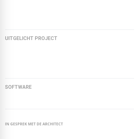
Kay Künzel over seriële renovatie: visie van raum für
architektur
UITGELICHT PROJECT
Circulair ontwerpen in de praktijk – ‘Omega’ als
voorbeeldproject
Van kauwgomfabriek tot circulair kantoor
SOFTWARE
STABU bestekgenerator (multi-) functioneel plat dak
IN GESPREK MET DE ARCHITECT
In gesprek met Øystein Elgsaas van VOLL