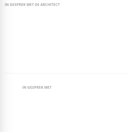
IN GESPREK MET DE ARCHITECT
Michael Ziller, architect en directeur van
zillerplus Architekten
// Hoe kunnen in tijden van klimaatcrisis, woningnood en
toenemende complexiteit woningen ontstaan die meer zijn dan
louter private toevluchtsoorden? Daarover spraken we met
oprichter Michael Ziller.
IN GESPREK MET
Thomas Müller, eigenaar van Thomas
Mueller Chartered Surveyor GmbH &
Co. KG
// Bij de planning van de woonwijk „
Kastanienallee am