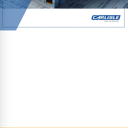
Ontwerp uw duurzame dakopbouw
plat dak nu Eenvoudig en Efficiënt
//
Wij zijn trots om onze nieuwe
Carlisle® STABU
Bestekconfigurator
te kunnen introduceren. Met deze
innovatieve tool kun je vanaf nu snel en efficiënt een volledig
duurzame dakbedekkingsconstructie ontwerpen en beschrijven
binnen
Hoofdstuk 33 van de STABU
. Deze bestekconfigurator
biedt een totaaloplossing voor iedereen die op zoek is naar de
juiste opbouw van een multifunctioneel dak, waarbij
duurzaamheid en kwaliteit voorop staan.