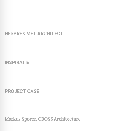
Meer artikelen
GESPREK MET ARCHITECT
Markus Sporer, CROSS Architecture
INSPIRATIE
De EPDM Zwemvijver!
PROJECT CASE
Project Valley Amsterdam
Markus Sporer, CROSS Architecture