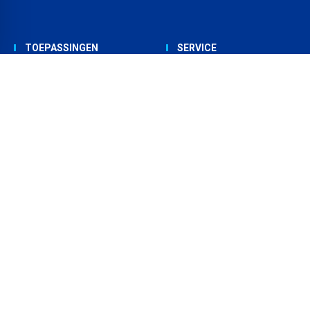
TOEPASSINGEN
SERVICE
EPDM dakbedekking
Downloads
TPO dakbedekking
Video`s
Dampremmer
Nieuwsbrief aanmelden
Circulaire dakbedekking
Dealers
Gevelafdichting
Contact
®
MERKEN
OVER CARLISLE
CM
EUROPE
®
RESITRIX
Over ons
®
HERTALAN
Contact
®
SURE WELD
Werken bij