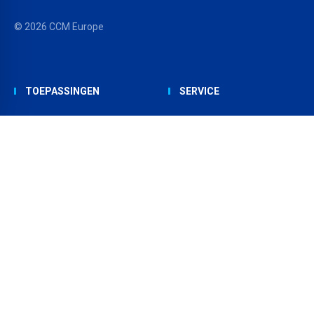
© 2026 CCM Europe
TOEPASSINGEN
SERVICE
EPDM dakbedekking
Downloads
TPO dakbedekking
Video`s
Dampremmer
Nieuwsbrief aanmelden
Circulaire dakbedekking
Dealers
Gevelafdichting
Contact
®
MERKEN
OVER CARLISLE
CM
EUROPE
®
RESITRIX
Over ons