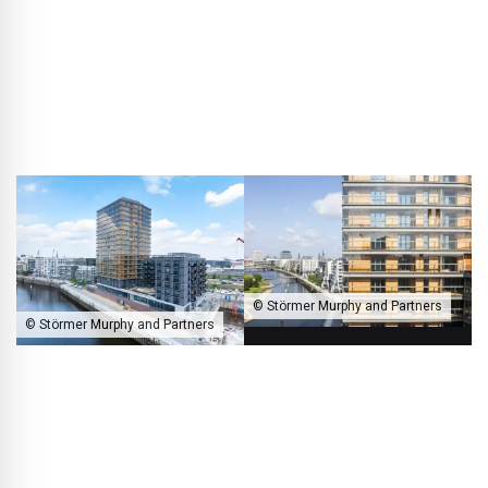
uiteindelijk de moed daartoe! De geschiedenis laat zien
hoe belangrijk het is om je idealistische drive te volgen —
ook als je het risico loopt dat het misgaat. Want wie zich
oprecht inzet voor iets zinvols, krijgt er vaak bij een tweede
poging de kans toe.
© Störmer Murphy and Partners
© Störmer Murphy and Partners
Het door Störmer Murphy and Partners ontworpen woongebouw
Roots in de Hamburger HafenCity is met zijn 18 verdiepingen het
hoogste houten hoogbouwgebouw van Duitsland