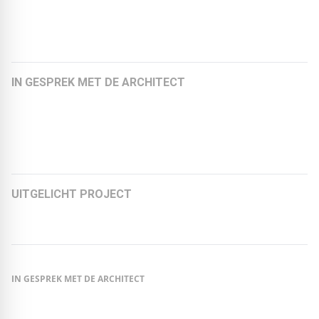
Meer artikelen:
IN GESPREK MET DE ARCHITECT
In gesprek met Oliver Sterl van RLP Rüdiger Lainer +
Partner Architekten ZT GmbH uit Wenen
Dirk Stenzel, ASUNA
UITGELICHT PROJECT
Van kauwgomfabriek tot circulair kantoor
IN GESPREK MET DE ARCHITECT
In gesprek met Oliver Sterl van RLP Rüdiger