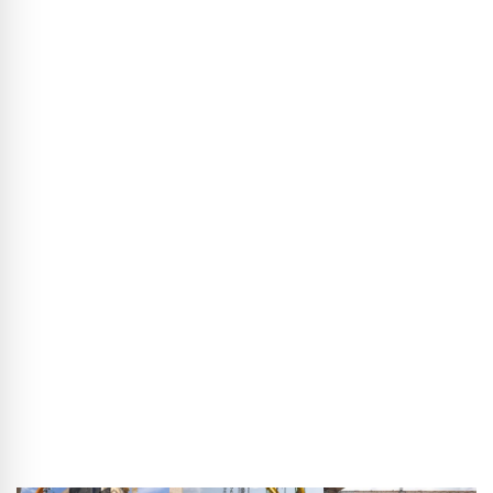
onderscheidt het gebouw zich juist duidelijk van zijn
omgeving. Welke rol speelt daarbij de voorgeplaatste
glasgevel bij het hoogbouwdeel?
Kasimir Altzweig:
De tweede huid maakte van begin af aan
deel uit van het concept en was vrijwel onvermijdelijk: zij
beschermt het hout tegen verwering en UV-straling, creëert
beschutte buitenruimten en zorgt voor geluidsisolatie.
Hamburg en het noorden in het algemeen zijn winderig;
vanaf de vierde verdieping zouden balkons anders
nauwelijks bruikbaar zijn. Het glas is te openen, maakt een
bruikbare wintertuin mogelijk, biedt een extra laag
brandveiligheid en vertraagt de kleurverandering van het
hout. Voor de bewoners levert de gevel een duidelijke
meerwaarde: zij creëert een omlopende zone waar je een
tafel kunt neerzetten of simpelweg van het uitzicht kunt
genieten.