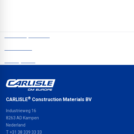
de EPDM-baan RESITRIX® SK W Full Bond van CARLISLE®, met
daarboven retentie-elementen en zonnepanelen voor maximale
duurzaamheid.
CCM Europe © 2026
Nieuwsbrief
Privacybeleid
®
CARLISLE
Construction Materials BV
Industrieweg 16
8263 AD Kampen
Nederland
T +31 38 339 33 33