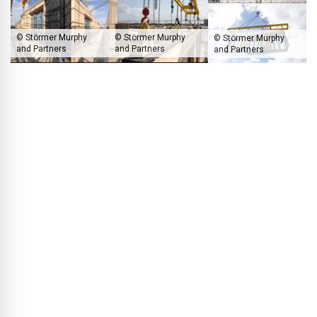
© Störmer Murphy
© Störmer Murphy
© Störmer Murphy
and Partners
and Partners
and Partners
Voor de bouw van de toren werden meer dan 200 geprefabriceerde
houten modules in de bovenverdiepingen verwerkt.
BLACKPRINT:
Het project Roots combineert vrije
sectorwoningen met 30 procent sociale woningbouw. Hoe
belangrijk vindt u het dat duurzaamheid in de stedelijke
ontwikkeling ook sociaal inclusief wordt ingevuld?
Kasimir Altzweig:
Bij Roots lag de strategie in de
combinatie van de hoogbouwtoren met lagere
bouwvolumes. Daardoor kunnen de koopwoningen in de
toren de gesubsidieerde woningen in de lagere bouwdelen
mede financieren. Zo wordt betaalbaar wonen mogelijk,