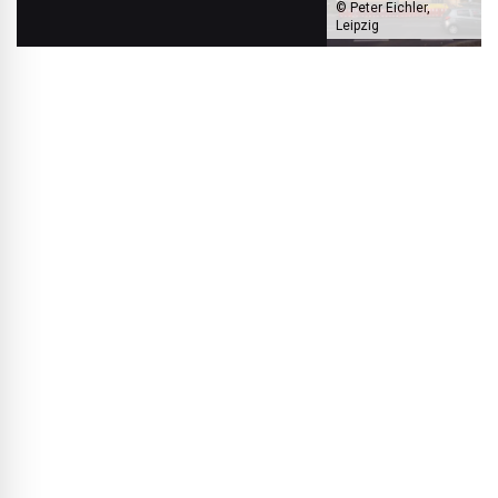
© Peter Eichler,
Leipzig
Met het project GS1 renoveerden de architecten een monumentaal
hoekgebouw voor een coöperatie.
BLACKPRINT:
Uw eigen kantoor zit ook in een gerenoveerd
oud pand…
Dirk Stenzel:
Klopt. Voor ons kantoor hebben we een oude
garage verbouwd, de houten balken blootgelegd en de
wanden met leemverf geschilderd – dat past bij onze
filosofie, ook al kun je in bestaande bouw niet alles één op
één realiseren.
BLACKPRINT:
Het zijn stuk voor stuk inspirerende