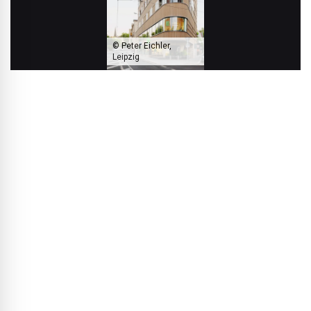
© Peter Eichler,
Leipzig
De markante gebouwvorm vloeit bijna onvermijdelijk voort uit het
driehoekige perceel.
BLACKPRINT:
Als u nu terugkijkt: wat was de grootste
uitdaging bij dit project?
Dirk Stenzel:
Verrassend genoeg verliep de uitvoering
relatief soepel, omdat we al vroeg afwijkingen op de
bouwverordening hebben afgestemd en brandveiligheid,
toetsingsingenieur en bouwtoezicht nauw hebben