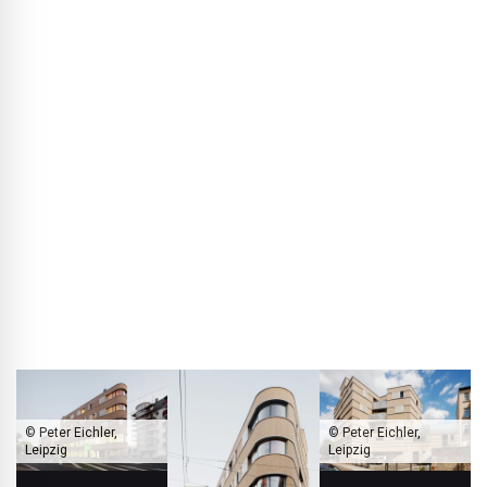
Daardoor is de bijzondere gebouwvorm eigenlijk bijna
vanzelf ontstaan. Het ontwerp volgt de perceelgrenzen,
neemt de afgeronde hoek op en past zich in hoogte aan de
buren aan.
De opgetilde hoek boven een openbare waterleiding
hebben we creatief benut als entreezone. En verder hebben
we heel veel details in dialoog met de bouwgroep
ontwikkeld: voorstellen uitproberen, bespreken, bijstellen.
Ook keuzes in de afbouw – houtsoorten, leempleister of
raamprofielen – hebben we in meerdere workshops
samengenomen.
© Peter Eichler,
© Peter Eichler,
Leipzig
Leipzig