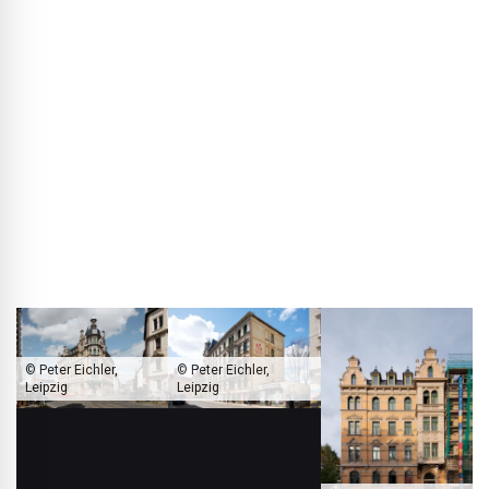
hoekpand van circa 1.600 m² voor een coöperatie, dat we
samen met een betrokken woongroep hebben gerenoveerd.
Omdat het gebouw monumentbeschermd was, moesten de
buitengevels heel zorgvuldig worden aangepakt. De
zogenaamde “kastenramen” konden we behouden en
restaureren. Zulke ingrepen laten zien dat consequente
renovatie, participatie en duurzaamheid ook in bestaande
bouw mogelijk zijn.
© Peter Eichler,
© Peter Eichler,
Leipzig
Leipzig