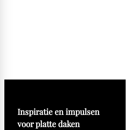
te realiseren, en ecologische bouwmaterialen zijn vaak
aanzienlijk duurder dan conventionele. Op de lange termijn
trekken die prijzen echter langzaam gelijk door CO₂-
heffingen, recycling en schaarser wordende grondstoffen. In
de droge binnenafbouw stijgen bijvoorbeeld de prijzen voor
gipsplaten, terwijl leembouwproducten stabiel blijven. We
boeken vooruitgang – langzaam, maar gestaag.
BLACKPRINT:
Hartelijk dank voor dit gesprek.
Het interview werd afgenomen door Robert Uhde.
Inspiratie en impulsen
voor platte daken