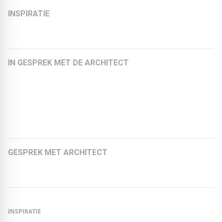
INSPIRATIE
De EPDM Zwemvijver!
IN GESPREK MET DE ARCHITECT
Felicitas Schoberth, architect en medeoprichtster van
KEBE + SCHOBERTH Architekten
Michael Ziller, architect en directeur van zillerplus
Architekten
GESPREK MET ARCHITECT
Markus Sporer, CROSS Architecture
INSPIRATIE