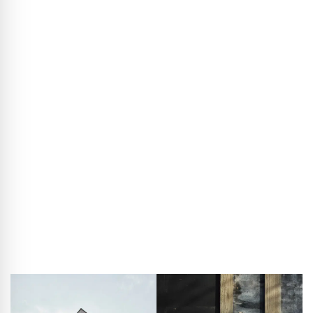
staat bij K10 het hergebruik van materialen centraal. De
bouwsector verbruikt wereldwijd ongeveer 50 procent van
alle grondstoffen – daar moeten we fundamenteel anders
mee omgaan.
Daarom onderzoeken we bij elk project hoe materialen
opnieuw ingezet kunnen worden en hoe bouwmethoden
daadwerkelijk circulair kunnen worden.
Een ander belangrijk thema is woonoppervlak. De K10-
groep besloot dat iedere bewoner maximaal 30 m²
privéruimte zou hebben – aanzienlijk minder dan het Duitse
gemiddelde van 47 m². In het clusterconcept werkt dat
goed, ook voor gezinnen, omdat de gedeelde ruimtes
flexibel gebruikt kunnen worden.