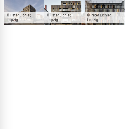
© Peter Eichler,
© Peter Eichler,
© Peter Eichler,
Leipzig
Leipzig
Leipzig
Voor de gevel van K10 zijn gerecyclede betonschalingsplaten en
houten elementen uit de voormalige houten vloer van een ander
gebouw toegepast.
BLACKPRINT:
Over welke ambities gaat het concreet?
Dirk Stenzel:
Het gebouw is uitgevoerd in houtskeletbouw;
alleen de kern met trappenhuis en installaties is in beton
gerealiseerd. Zo ontstond een hybride constructie waarbij
beton uitsluitend wordt ingezet waar het constructief
noodzakelijk is.