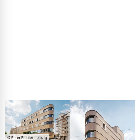
worden bewoond. Voor mij was het vanaf het begin
belangrijk om houtbouw in te brengen, omdat grotere
houtbouwprojecten in Leipzig en Saksen toen vrijwel
onbekend waren. In 2016 bestonden er nog geen
houtbouwrichtlijn en geen gevestigde regelwerken; bouwen
met hout op deze schaal was vrijwel onontgonnen terrein.
Uiteindelijk heeft het project eraan bijgedragen dat het
onderwerp hier in de regio echt op de kaart is gezet – en
dat grotere massiefhouten gebouwen überhaupt mogelijk
werden.
© Peter Eichler, Leipzig