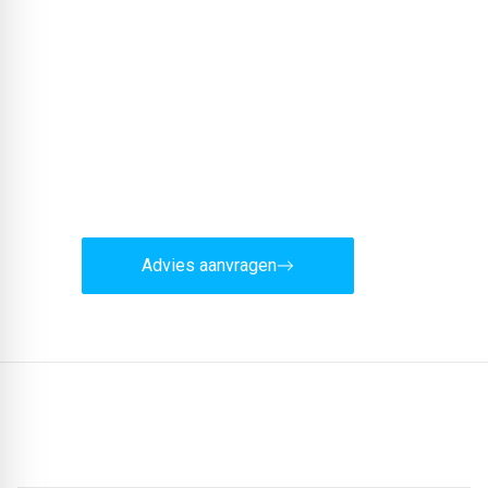
Wilt u deskundig advies?
Ons team staat u graag vrijblijvend terzijde.
Advies aanvragen
Meer artikelen: