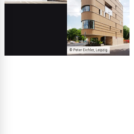
© Peter Eichler, Leipzig
Het vijflaagse woon- en bedrijfsgebouw op de hoek
Felsenkellerstraße / Kösner Straße herbergt naast bedrijfsruimten
op de twee onderste niveaus ook vier woningen, die door de leden
van de bouwgroep zelf worden bewoond.
BLACKPRINT:
U heeft het project dus vanaf het begin