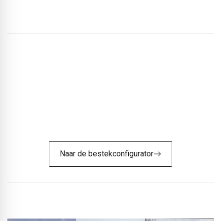
De juiste dakopbouw vinden?
Onze STABU bestekconfigurator helpt u stap voor stap
bij het samenstellen van de juiste dakopbouw voor
platte daken en gebouwafdichting.
Naar de bestekconfigurator