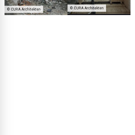
© CURA Architekten
© CURA Architekten
Dankzij het behoud van de draagstructuur ontstond een hybride
van bestaand en nieuw.
BLACKPRINT:
Een benadering die ook uw rol als architect
opnieuw definieert…
Marc Ritz:
Zeker. Het gaat ons minder om het solitaire
icoon en meer om het zorgvuldig voortbouwen op wat er al
is. Architectuur betekent voor ons verantwoordelijkheid
nemen in de tijd: bouwen met oog voor generaties. Het gaat
minder om expressie, meer om betekenis en continuïteit.
BLACKPRINT:
Hoe wordt het gebouw door gebruikers
ervaren?
Marc Ritz:
Uit een enquête blijkt dat gebruikers zich graag