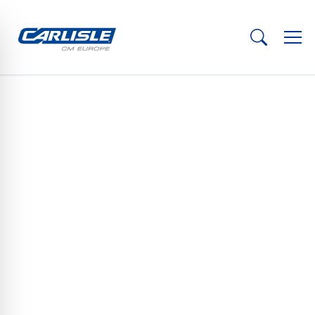
© Anne Bonsack
Marc Ritz (rechts) en Otto Closs (links)
ARCHITECTENGESPREK
> Marc Ritz, architect en medeoprichter van
CURA Architekten
// Met de uitbreiding van het schoolcentrum in het Zwitserse
Davos realiseerden CURA Architekten een eigentijdse
onderwijsomgeving die de bestaande structuur uit de jaren zestig
niet vervangt, maar doorontwikkelt.
Duurzaamheid wordt hier niet opgevat als een optelsom van