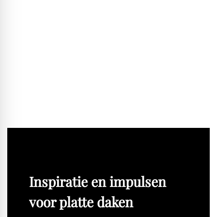
stellen, zorgvuldig met grondstoffen om te gaan en
zichtbare elementen bewust te behouden. Communicatieve
kracht, overtuigingsvermogen en doorzettingsvermogen
zijn daarbij net zo belangrijk als inspirerende voorbeelden.
Het schoolcentrum in Davos laat zien dat een creatieve en
respectvolle omgang met bestaande structuren
daadwerkelijk werkt.
BLACKPRINT:
Hartelijk dank voor het gesprek.
Interview: Robert Uhde
Inspiratie en impulsen
voor platte daken