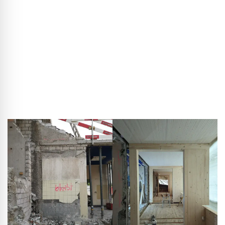
om brandveiligheidsredenen worden bekleed. Andere
elementen, zoals de balustrades, konden worden behouden
en opnieuw toegepast. Het resultaat is een hybride van
bestaand en nieuw, waarin de geschiedenis van het gebouw
leesbaar blijft — en dat tegelijk een voorbeeld kan zijn voor
de volgende generatie. Ongeveer 40% van de bouwmassa
is afkomstig uit het oorspronkelijke gebouw.