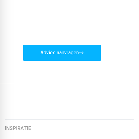
Wilt u deskundig advies?
Ons team staat u graag vrijblijvend terzijde.
Advies aanvragen
Meer artikelen:
INSPIRATIE
De EPDM Zwemvijver!