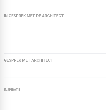
IN GESPREK MET DE ARCHITECT
Felicitas Schoberth, architect en medeoprichtster van
KEBE + SCHOBERTH Architekten
Michael Ziller, architect en directeur van zillerplus
Architekten
GESPREK MET ARCHITECT
Markus Sporer, CROSS Architecture
INSPIRATIE
De EPDM Zwemvijver!
// Zwemmen in je eigen tuin staat bij veel mensen op hun