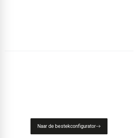
de fundering en in de galerijen voor de vluchtwegen.
Zo combineert het systeem ecologische
materiaalstrategieën met hoge aanpasbaarheid en
langdurige bruikbaarheid.
De juiste dakopbouw vinden?
Onze STABU bestekconfigurator helpt u stap voor stap
bij het samenstellen van de juiste dakopbouw voor
platte daken en gebouwafdichting.
Naar de bestekconfigurator