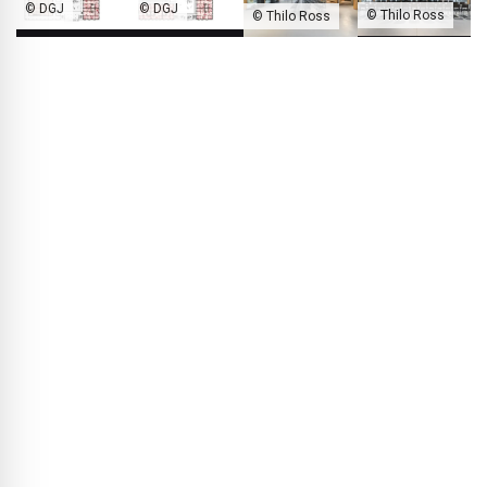
© DGJ
© DGJ
© Thilo Ross
© Thilo Ross
In de plattegronden van de begane grond (beeld 1) en de eerste
verdieping (beeld 2) is de flexibele organisatie van de
wooneenheden goed zichtbaar. Op de begane grond bevindt zich
bovendien een ruimte voor seminars, lezingen en andere activiteiten
(beeld 3 en 4).
BLACKPRINT:
Die flexibiliteit is werkelijk uitzonderlijk. U
hebt hier dus in zekere zin pionierswerk geleverd…
Frederik Ehling:
Ja, absoluut. Het project is een prototype
voor nieuwe benaderingen in de woningbouw, met een hoge
mate van duurzaamheid en flexibiliteit. Daarbij hebben we
niet alleen een gebouw gerealiseerd, maar ook processen