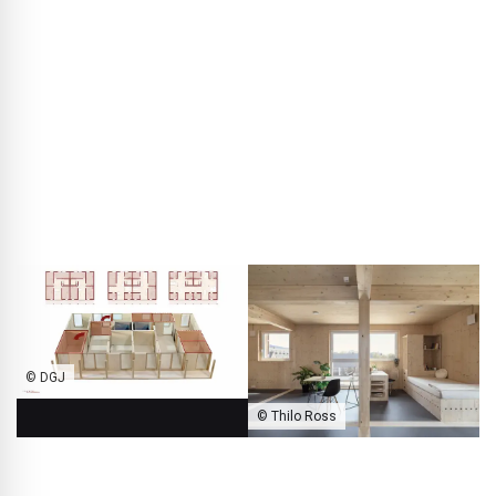
De kamers bestaan uit twee delen: een vaste kernzone met
bed, kast en werkplek, en een flexibele zone van circa 7 m².
Deze kan naar wens worden geopend, afgescheiden of
opnieuw ingedeeld. Binnenwanden kunnen door de
bewoners zelf worden verplaatst of aangevuld, zodat
iedere woongroep de ruimte-indeling gezamenlijk kan
bepalen.
© DGJ
© Thilo Ross
Het gebouw omvat 46 wooneenheden, telkens opgebouwd rond