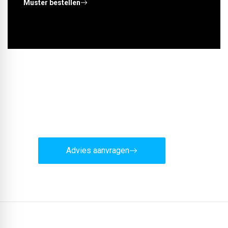
Muster bestellen
Wilt u deskundig advies?
Ons team staat u graag vrijblijvend terzijde.
Advies aanvragen