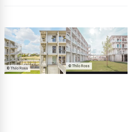
© Thilo Ross
© Thilo Ross
De binnenhof fungeert als gemeenschappelijke buitenruimte voor de
bewoners.
BLACKPRINT:
Ziet u houtbouw als sleutel tot duurzaam