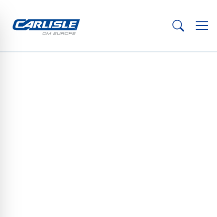
© DGJ
Frederik Ehling
ARCHITECTENGESPREK
> Frederik Ehling, architect en medeoprichter,
DGJ Architektur
// DGJ Architektur staat al ruim 25 jaar voor vernieuwende
benaderingen binnen de duurzame woningbouw. Met het
studentenwoongebouw Collegium Academicum op het
voormalige US-hospitalterrein in Heidelberg realiseerde het
bureau een toekomstgericht modulair houtbouwproject.