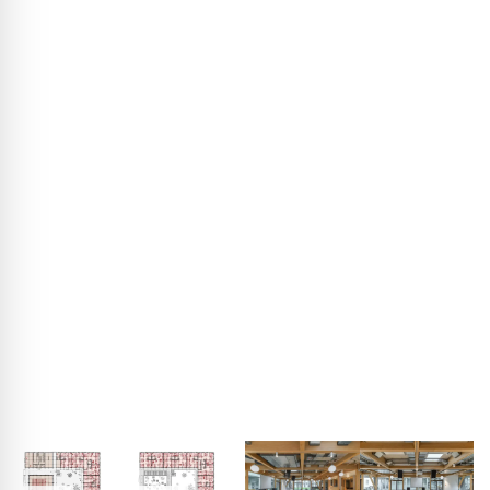
langetermijnonderzoek met enquêtes onder de bewoners.
De directe feedback is zeer positief. Studenten waarderen
vooral de mogelijkheid om de ruimte-indeling actief mee
vorm te geven.
In het begin was er terughoudendheid rond de
geluidsisolatie. Maar na tests konden bewoners ter plaatse
ervaren hoe goed de constructie functioneert. De wanden
zijn vrijwel vergelijkbaar met reguliere droogbouwwanden.
Eén student heeft de flexibele wand binnen een jaar zelfs
elf keer verplaatst — afhankelijk van behoefte en gebruik.
Zo fungeert het gebouw als een levend laboratorium voor
collectief en zelfbeschikt wonen.