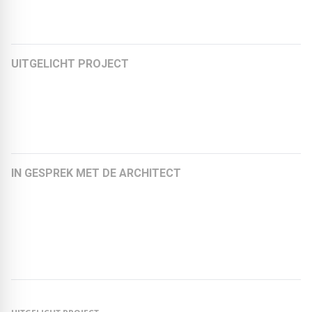
Meer artikelen:
UITGELICHT PROJECT
Circulair ontwerpen in de praktijk – ‘Omega’ als
voorbeeldproject
Van kauwgomfabriek tot circulair kantoor
IN GESPREK MET DE ARCHITECT
Felicitas Schoberth, architect en medeoprichtster van
KEBE + SCHOBERTH Architekten
Michael Ziller, architect en directeur van zillerplus
Architekten