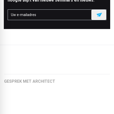
hoogte blijft van nieuwe seminars en nieuws.
Meer artikelen:
GESPREK MET ARCHITECT
Maarten Terberg over circulair bouwen: visie van EVA
architecten
Kay Künzel over seriële renovatie: visie van raum für
architektur