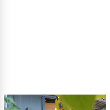
Terwijl dat in uitvoering was, belde mijn dochter uit Hamburg
me en vertelde over de veel te hoge bouwkosten in de stad
en dat zij als tweeverdieners geen eigendom kunnen
veroorloven. Dat zette mij aan het denken. Vroeger kon je
met een normaal inkomen een huis bouwen; dat kan
tegenwoordig niet meer, ondanks historisch lage rentes.
Naar mijn mening ligt de oorzaak in de processen: we
bouwen vrijstaande huizen vandaag de dag nog steeds
zoals honderd jaar geleden, steen voor steen, met veel
vakmensen die achter elkaar werken. In de industrie is er
lopende bandwerk, just‑in‑time en procesoptimalisatie; in
de bouw is dat tot nu toe vrijwel niet aanwezig. En toen
kreeg ik het idee om de principes van de industriële bouw
gewoon op de woningbouw toe te passen.