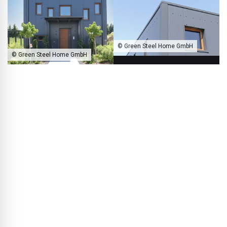
© Green Steel Home GmbH
© Green Steel Home GmbH
De Green Steel Home biedt volledig nieuwe perspectieven voor
duurzaam bouwen.
BLACKPRINT:
Meneer Rebbereh, op het eerste gezicht
ziet uw Green Steel Home er niet uit als een typische
staalconstructie. Hoe is het idee ontstaan?
Thorsten Rebbereh:
Naast architectuur heb ik ook andere
bedrijfstakken — onder meer een voedingsmiddelenbedrijf
dat sterk is gegroeid. Hiervoor moest ik een nieuwe
logistieke hal bouwen — in staalbouw, omdat dat de snelste
en meest kosteneffectieve manier is om volume te creëren.