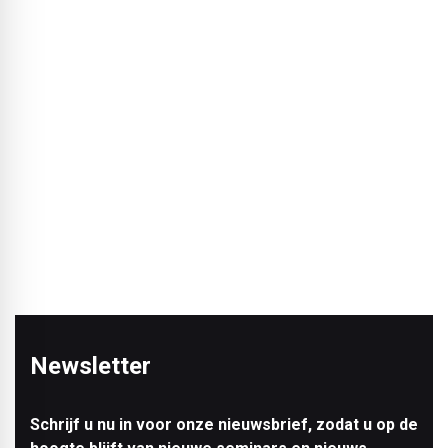
laten zonder ze kostbaar te bekleden. Dat maakt het
eenvoudiger, goedkoper en esthetisch aantrekkelijk in een
industriële stijl. Uiteindelijk staat het huis in ruwbouw binnen
drie dagen en bedragen de kosten ongeveer €2.150 per
vierkante meter, aanzienlijk onder de gebruikelijke
marktprijzen van €3.000 tot €3.800. Op die manier wordt het
eigenwoningbezit weer bereikbaar voor de
gemiddeldverdiener!
BLACKPRINT:
Meneer Rebbereh, bedankt voor het
gesprek!
Het interview werd afgenomen door Robert Uhde.
Newsletter
Schrijf u nu in voor onze nieuwsbrief, zodat u op de