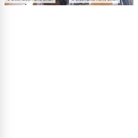
De dicht beplante galerij zorgt voor een aangenaam natuurlijk
binnenklimaat.
BLACKPRINT:
Hoe wordt het Green Steel Home verwarmd?
Thorsten Rebbereh:
Het Green Steel Home beschikt over
een gedecentraliseerd, gecontroleerd ventilatiesysteem
met warmteterugwinning. Daarnaast zorgt een
infrarood‑carbon‑vlakverwarming voor behaaglijke warmte,
niet via convectie maar via straling. Het systeem gebruikt
stroom die door de fotovoltaïsche installatie door de zon
wordt opgewekt om een aangename warmte te produceren
die het natuurlijke stralingseffect van de zon imiteert. Zo
haal ik de zon in huis en kan ik daarmee de woonkwaliteit