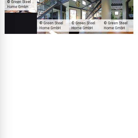
© Green Steel
Home GmbH
© Green Steel
© Green Steel
© Green Steel
Home GmbH
Home GmbH
Home GmbH
De vrijdragende staalconstructie biedt maximale flexibiliteit bij het
ontwerpen van de plattegronden.
BLACKPRINT:
Voor de afdichting van het platte dak heeft u
gekozen voor het HERTALAN® EASY COVER EPDM‑doek
van CARLISLE® CM Europe. Hoe is dat tot stand gekomen
en welke voordelen bieden deze doeken?
Thorsten Rebbereh:
Dat was eigenlijk een gelukkig
toeval: via de samenwerking met Salzgitter AG en hun
groene staal sprak een adviesingenieur van het bedrijf mij
aan en vertelde over een volledig recyclebaar