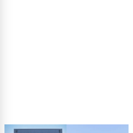
Duurzaam wonen in het stalen huis
In gesprek met Thorsten Rebbereh, architect van het „Green
Steel Home“
Wat gebeurt er als je de principes van de industrie- en halbouw
toepast op de vrijstaande woning? De Hildesheimse architect en
ondernemer Thorsten Rebbereh deed precies dat en ontwikkelde
een innovatief huis dat goedkoop te realiseren is in slechts
tweeënhalve maand bouwtijd en daarbij vrijwel geen afval
achterlaat. In het interview vertelt Rebbereh over het idee achter
het „Green Steel Home“ en over zijn ervaringen met staal als
bouwmateriaal in de woningbouw.