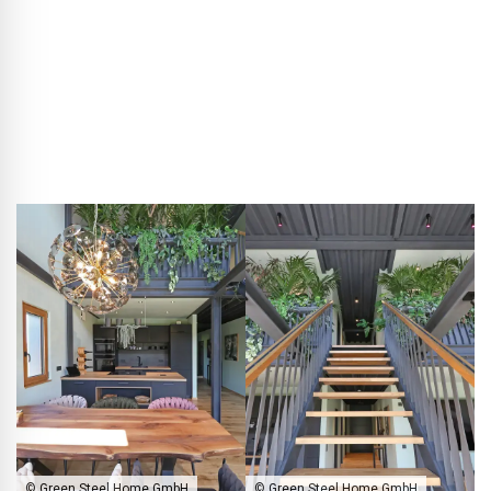
planten zetten CO₂ om in zuurstof terwijl de bewoners
ademen, waardoor een natuurlijke cyclus ontstaat. Op
bijzonder sombere dagen ondersteunen smart‑home
UV‑lampen — te bedienen via app of spraakcommando — de
plantengroei en zorgt een automatisch
bewateringssysteem voor de verzorging.
© Green Steel Home GmbH
© Green Steel Home GmbH