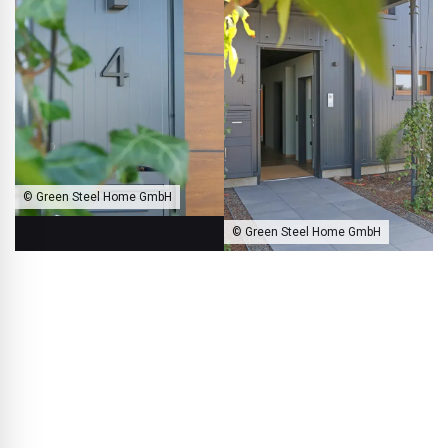
© Green Steel Home GmbH
© Green Steel Home GmbH
Welkom bij Green Steel Home!
BLACKPRINT:
Wat zijn de voordelen vergeleken met
conventioneel gebouwde vrijstaande huizen?
Thorsten Rebbereh:
De grootste voordelen liggen in
snelheid en precisie. De onderdelen komen just in time op