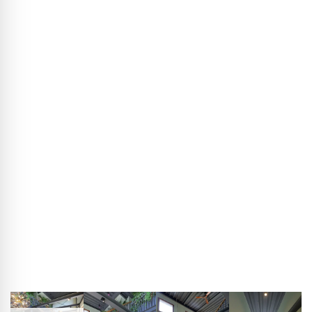
BLACKPRINT:
Terug naar de constructie: u werkt bij uw
Green Steel Home met een geschroefde constructie zonder
dragende binnenmuren. Welke mogelijkheden opent dat
voor latere verbouwingen?
Thorsten Rebbereh:
De vrijdragende staalconstructie
maakt maximale flexibiliteit in de plattegrond mogelijk.
Muren kunnen praktisch overal worden geplaatst, wat
geheel nieuwe mogelijkheden biedt wanneer de
levenssituatie verandert. Ik vind de galerij boven eet‑ en
woonkamer bijzonder spannend: hier zou ik een plafond
kunnen invoegen en zo twee extra kamers creëren zonder
dat de lichtinval eronder lijdt. Een dergelijke flexibiliteit vind
je niet bij conventionele massieve bouw.