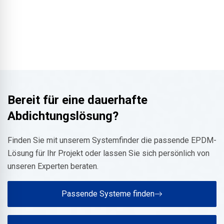
nutzbar sind. Damit gehört EPDM zu den dauerhaftesten
gedacht. Temporäres Begehen für Wartungsarbeiten ist
Abdichtungen, die im Bauwesen eingesetzt werden.
jedoch möglich, ohne die Abdichtung zu beschädigen. Für
dauerhaft genutzte Flächen, wie Terrassen oder Gründächer,
wird EPDM in Kombination mit Schutzlagen oder Aufbauten
eingesetzt. So bleibt die Abdichtung intakt und erfüllt auch
bei mechanischer Beanspruchung ihre Funktion.
Bereit für eine dauerhafte
Abdichtungslösung?
Finden Sie mit unserem Systemfinder die passende EPDM-
Lösung für Ihr Projekt oder lassen Sie sich persönlich von
unseren Experten beraten.
Passende Systeme finden