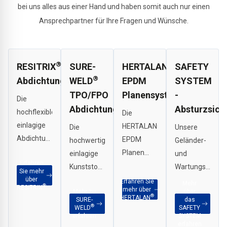
bei uns alles aus einer Hand und haben somit auch nur einen
Ansprechpartner für Ihre Fragen und Wünsche.
®
®
RESITRIX
SURE-
HERTALAN
SAFETY
®
Abdichtungsbahnen
WELD
EPDM
SYSTEM
TPO/FPO
Planensystem
-
Die
Abdichtungsbahnen
Absturzsich
hochflexible
Die
einlagige
HERTALAN®
Die
Unsere
Abdichtungsbahn
EPDM
hochwertige,
Geländer-
mit der
Planen
einlagige
und
Erfahren
einzigartigen
sind
Kunststoff-
Wartungswege-
Sie mehr
Materialkombination
vorkonfektioniert,
über
Abdichtungsbahn
Systeme
Erfahren Sie
Mehr
®
RESITRIX
mehr über
aus EPDM
Mehr zu
schnell
über
– speziell
bieten
®
HERTALAN
SURE-
das
und
verlegt
für
einen
®
WELD
SAFETY
erfahren
SYSTEM
polymermodifiziertem
und sofort
großflächige
sicheren
erfahren