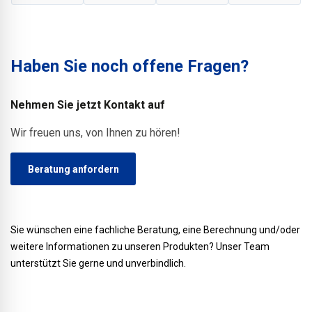
Bitumen.
dicht.
Industrie-
und
und
zuverlässigen
Gewerbedächer.
Schutz vor
Haben Sie noch offene Fragen?
Abstürzen,
auch
während
Nehmen Sie jetzt Kontakt auf
Wartungs-
Wir freuen uns, von Ihnen zu hören!
oder
Reparaturarbei
Beratung anfordern
Sie wünschen eine fachliche Beratung, eine Berechnung und/oder
weitere Informationen zu unseren Produkten? Unser Team
unterstützt Sie gerne und unverbindlich.