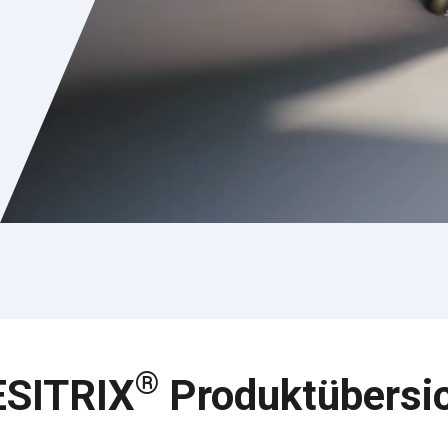
®
ESITRIX
Produktübersi