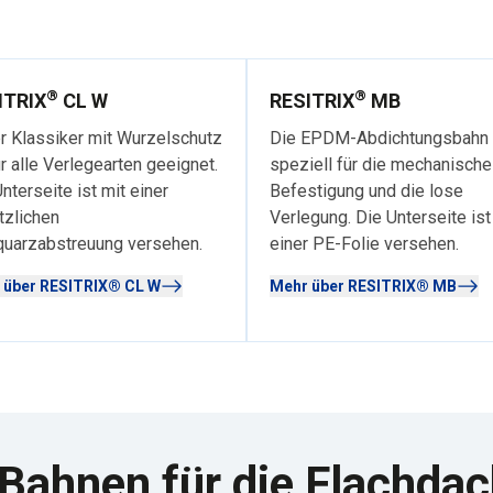
®
®
ITRIX
CL W
RESITRIX
MB
r Klassiker mit Wurzelschutz
Die EPDM-Abdichtungsbahn
ür alle Verlegearten geeignet.
speziell für die mechanische
nterseite ist mit einer
Befestigung und die lose
tzlichen
Verlegung. Die Unterseite ist
quarzabstreuung versehen.
einer PE-Folie versehen.
 über RESITRIX® CL W
Mehr über RESITRIX® MB
hnen für die Flachdac