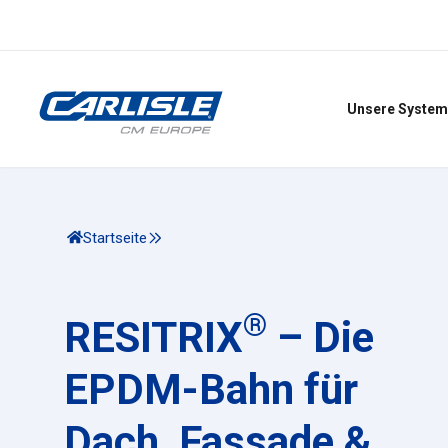
Unsere System
Startseite
®
RESITRIX
– Die
EPDM-Bahn für
Dach, Fassade &