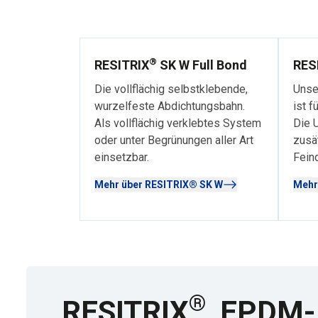
®
RESITRIX
SK W Full Bond
RES
Die vollflächig selbstklebende,
Unse
wurzelfeste Abdichtungsbahn.
ist f
Als vollflächig verklebtes System
Die U
oder unter Begrünungen aller Art
zusä
einsetzbar.
Fein
Mehr über RESITRIX® SK W
Mehr
®
RESITRIX
EPDM-Ba