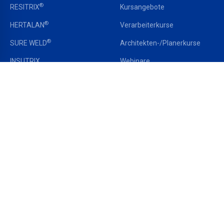
®
RESITRIX
Kursangebote
®
HERTALAN
Verarbeiterkurse
®
SURE WELD
Architekten-/Planerkurse
INSUTRIX
Webinare
LIQUISEAL
Schulungspflicht PU-
®
ALUTRIX
Produkte
SAFETY SYSTEM
®
ÜBER CARLISLE
CM
RECHTLICHES
EUROPE
Datenschutz
Über uns
AGB
Kontakt
Impressum
Jobs & Karriere