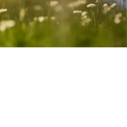
d, achter de façade of onder een prachtig groendak. Maar ook al
en voor een fijne gebruikerservaring.
 perfect aansluiten op de wensen en behoeften van de