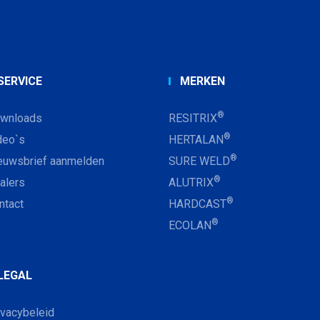
SERVICE
MERKEN
®
wnloads
RESITRIX
®
deo`s
HERTALAN
®
euwsbrief aanmelden
SURE WELD
®
alers
ALUTRIX
®
ntact
HARDCAST
®
ECOLAN
LEGAL
ivacybeleid