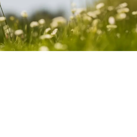
erience
niet meer zichtbaar. Ze beschermen het gebouw onder het maaivel
ouwschil jarenlang beschermen tegen onze weersinvloeden en zorg
 User Experience. Het is dé sleutel om gebouwen te creëren die