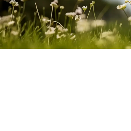
®
De CARLISLE
Exp
//Als een bouwproject klaar is, zijn onze afdichtingssystemen 
zijn ze onzichtbaar, juist dan functioneren ze optimaal: de geb
In de bouw draait alles om de gebruikerservaring, oftewel