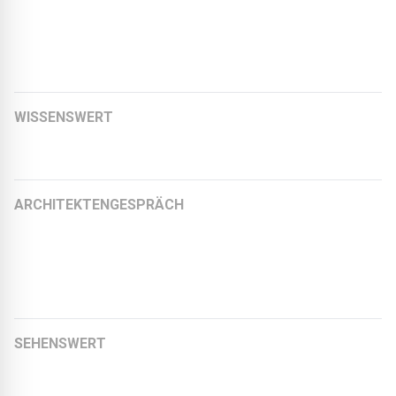
Weitere Artikel:
WISSENSWERT
EPDM – vielseitig und nachhaltig
ARCHITEKTENGESPRÄCH
Nachhaltig geplant, sozial gedacht
Michael Ziller, Architekt und Geschäftsführer zillerplus
Architekten
SEHENSWERT
Von der Kaugummifabrik zum Bürogebäude