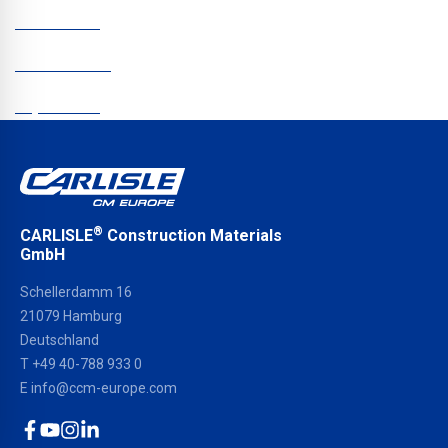
Newsletter
Datenschutz
Impressum
®
CARLISLE
Construction Materials
GmbH
Schellerdamm 16
21079 Hamburg
Deutschland
T
+49 40-788 933 0
E
info@ccm-europe.com