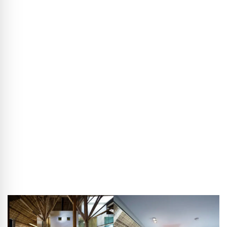
Kees de Haan
: Der Hof in IJlst war zwar formal kein
Denkmal, hatte aber sehr schöne alte Wände und Balken,
die wir erhalten haben, weil sie einfach wertvoll und original
waren. Anders als das Kloster ist das Haus aber ein
privates Wohnhaus, das entsprechend auch einen ganz
anderen Stil erforderte: sehr detailliert, mit Interior Design
und Farben, eher luxuriös.
© Thijs Wolzak
Den Hof in IJlst haben die Architekten zum Wohnhaus
umgewandelt.