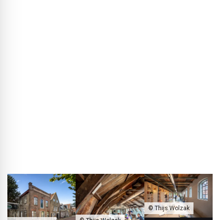
BLACKPRINT:
Welche Rolle spielt dabei der Sitz Ihres
Büros hier in einer eher ländlichen Region?
Kees de Haan:
Ich denke, gerade auf dem Land lassen
sich alte Techniken oder Traditionen wieder aufgreifen oder
mit modernen Techniken verbinden. So ist es zum Beispiel
möglich, nur einzelne Räume zu beheizen, statt ein ganzes
Haus. Ebenso erlaubt die deutlich kleinere Projektgröße uns
Experimente, die in großen Projekten kaum möglich wären.
Das betrifft zum Beispiel die Umsetzung gemauerter
Fundamente oder den Einsatz lokal hergestellter
Materialien.
© Thijs Wolzak