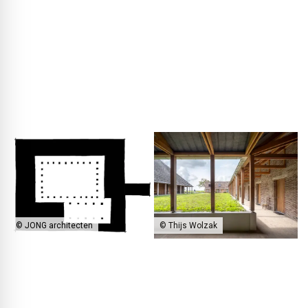
Strukturen des Scheunengewölbes verbinden lässt, die
Kombination wirkte sofort stimmig. Entstanden ist ein U-
förmig auf drei Achsen verlaufender Kreuzgang, der einen
geschützten Innenhof im Zentrum der Anlage umschließt
und dabei lediglich nach Westen halboffen bleibt.
© Thijs Wolzak
© JONG architecten
Ein zentraler Baustein des neuen Klosters ist der U-förmig auf drei
Achsen verlaufende Kreuzgang, der einen geschützten Innenhof im
Zentrum der Anlage umschließt.