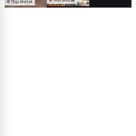
© Thijs Wolzak
© Thijs Wolzak
Das eigene Büro haben die Architekten in einer umgebauten
ehemaligen Schmiede eingerichtet.
Esther Postma:
Wichtig dabei ist aber, die Menschen
mitzunehmen. Unser Ziel ist, ein Bewusstsein für die
Landschaft zu schaffen: Das bedeutet zum Beispiel
intensiv über Lösungen für die Bodenabsenkung der
Torflandschaft nachzudenken oder neue Baumaterialien wie
Ried-Dämmstoffe auszuprobieren. Das alles eröffnet
spannende Chancen für nachhaltiges Bauen und
insbesondere für das Thema Kreislaufwirtschaft, das uns
sehr wichtig ist.