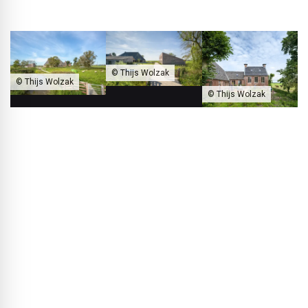
© Thijs Wolzak
© Thijs Wolzak
© Thijs Wolzak
Im Rahmen des Umbaus haben haben die bestehenden Räume
neue Funktionen erhalten, zusätzlich wurden ein Wohnhaus und ein
Gästehaus hinzugefügt. Der Hof ist aber aus
Denkmalschutzgründen weiterhin im Landschaftsbild ablesbar.
Esther Postma:
Uns war natürlich auch bewusst, dass wir
zusätzliche Baukörper ergänzen müssten und dass damit
schnell der Eindruck „alter Hof plus neue Gebäude“ hätte