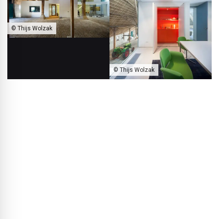
© Thijs Wolzak
© Thijs Wolzak
Im Innenraum des Hofes in IJlst haben die Architekten das Box-in-
Box-Prinzip angewandt.
BLACKPRINT:
Ihr eigenes Büro befindet sich ja ebenfalls in
einer alten Schmiede. Was fasziniert Sie an solchen
Bauprojekten?
Kees de Haan
: Alte Gebäude haben immer Elemente, die