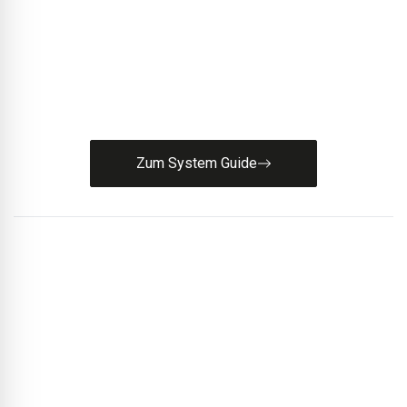
finden?
Unser System Guide führt Sie strukturiert zum
passenden Systemaufbau für Ihre Flachdach- und
Bauwerksabdichtung.
Zum System Guide
© Thijs Wolzak
Im Speise- und Veranstaltungsraum bietet eine große
Glasfront freie Sicht auf die weite Landschaft.
BLACKPRINT:
Eine Besonderheit ist außerdem die kleine