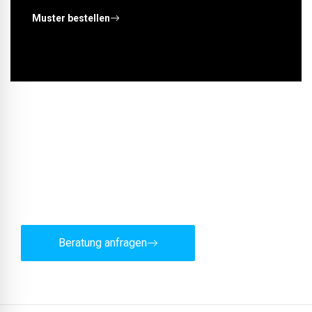
Muster bestellen
Sie wünschen eine fachliche
Beratung?
Unser Team unterstützt Sie gerne und unverbindlich.
Beratung anfragen