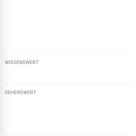
Wir wünschen Ihnen eine informative und inspirierende
Lektüre!
Artikelübersicht:
WISSENSWERT
Haus der Zukunft
SEHENSWERT
Moderne Markthalle
Earth Lab Oxfordshire
Feuerlöschteich Oranienburg