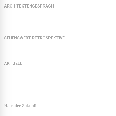
ARCHITEKTENGESPRÄCH
Markus Sporer, Architekt BDA // Gründungspartner
CROSS Architecture
SEHENSWERT RETROSPEKTIVE
Hauptbahnhof Rotterdam
AKTUELL
Experimenteller und einfacher bauen mit Gebäudetyp E
®
CARLISLE
beim Heinze Klimafestival
®
CARLISLE
Webinar-Mediathek
Haus der Zukunft