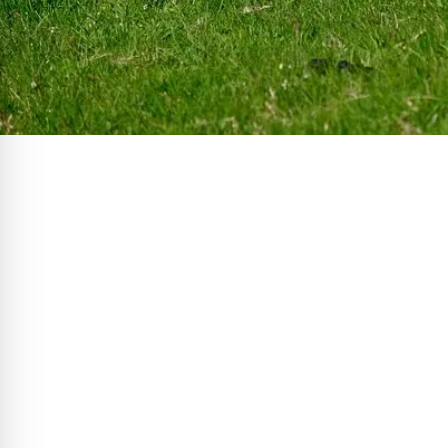
®
Die CARLISLE
Experience
// Nach Fertigstellung eines Bauvorhabens sind unsere
Abdichtungslösungen oftmals nicht mehr zu sehen, denn sie sind
beispielsweise im Erdreich oder unter einem schönen Gründach
verborgen. Obwohl unsichtbar, erfüllt das Material dann trotzdem
seine Aufgabe und schützt die Gebäudehülle langzeitsicher; für
eine positive Benutzererfahrung.
Im Bauwesen ist die Benutzererfahrung oder User
Experience ein entscheidender Faktor, um Gebäude so zu