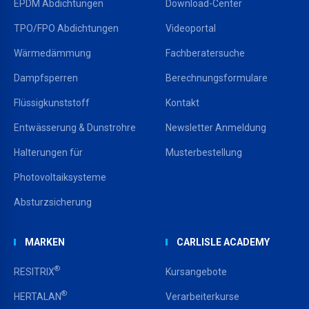
EPDM Abdichtungen
Download-Center
TPO/FPO Abdichtungen
Videoportal
Wärmedämmung
Fachberatersuche
Dampfsperren
Berechnungsformulare
Flüssigkunststoff
Kontakt
Entwässerung & Dunstrohre
Newsletter Anmeldung
Halterungen für
Musterbestellung
Photovoltaiksysteme
Absturzsicherung
MARKEN
CARLISLE ACADEMY
®
RESITRIX
Kursangebote
®
HERTALAN
Verarbeiterkurse