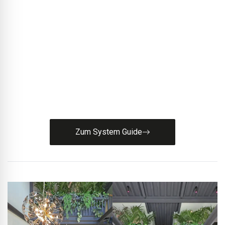
Den passenden Systemaufbau
finden?
Unser System Guide führt Sie strukturiert zum
passenden Systemaufbau für Ihre Flachdach- und
Bauwerksabdichtung.
Zum System Guide