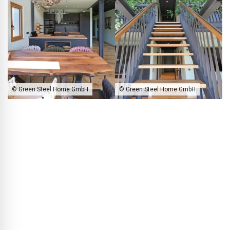
© Green Steel Home GmbH
© Green Steel Home GmbH
Die dicht bepflanzte Galerieebene sorgt für ein angenehm
natürliches Binnenraumklima.
BLACKPRINT:
Wie wird das Green Steel Home beheizt?
Thorsten Rebbereh:
Das Green Steel Home besitzt eine
dezentrale, kontrollierte Wohnraumlüftung mit
Wärmerückgewinnung. Ergänzend sorgt eine Infrarotcarbon-