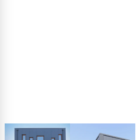
Nachhaltig wohnen im Stahlhaus
Im Gespräch mit Thorsten Rebbereh, Architekt des „Green
Steel Home“
Was passiert, wenn man die Prinzipien des Industrie- und
Hallenbaus auf das Einfamilienhaus überträgt? Der Hildesheimer
Architekt und Unternehmer Thorsten Rebbereh hat genau das
getan und ein neuartiges Wohnhaus entwickelt, das sich
kostengünstig in nur zweieinhalb Monaten Bauzeit umsetzen
lässt und dabei fast keinen Abfall hinterlässt. Im Interview spricht
Rebbereh über die Idee hinter dem „Green Steel Home“ und über
seine Erfahrungen mit dem Baustoff Stahl im Wohnbau.