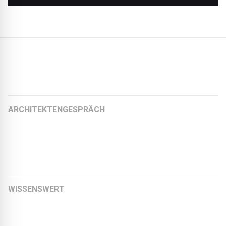
Weitere Artikel:
ARCHITEKTENGESPRÄCH
Maarten Terberg, Architekt und Partner EVA architecten
Kay Künzel, Architekt und Partner raum für architektur |
kay künzel + partner
WISSENSWERT
EPDM – vielseitig und nachhaltig
Haus der Zukunft