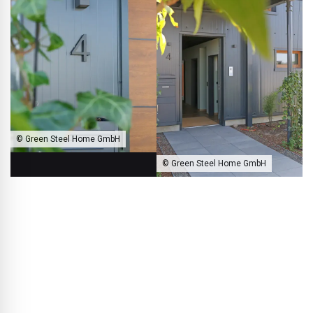
© Green Steel Home GmbH
© Green Steel Home GmbH
Herzlich Willkommen im Green Steel Home!
BLACKPRINT:
Was sind die Vorteile im Vergleich zu
konventionell errichteten Einfamilienhäusern?
Thorsten Rebbereh:
Die größten Vorteile liegen in der
Geschwindigkeit und der Präzision. Die Bauteile kommen