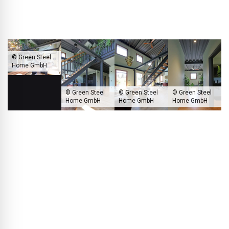
findet man in herkömmlichen Massivbauten nicht.
© Green Steel
Home GmbH
© Green Steel
© Green Steel
© Green Steel
Home GmbH
Home GmbH
Home GmbH
Die freitragende Stahlkonstruktion ermöglicht maximale Flexibilität
bei der Gestaltung der Grundrisse.
BLACKPRINT:
Zur Abdichtung des Flachdachs haben Sie
sich für die HERTALAN® EASY COVER EPDM-Plane von
CARLISLE® CM Europe entschieden. Wie kam es dazu und
welche Vorteile bieten die Planen?