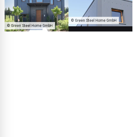
© Green Steel Home GmbH
© Green Steel Home GmbH
Das Green Steel Home ermöglicht völlig neue Perspektiven für
nachhaltiges Bauen.
BLACKPRINT:
Herr Rebbereh, Ihr Green Steel Home sieht
auf den ersten Blick gar nicht nach einem typischen
Stahlbau aus. Wie ist die Idee dazu entstanden?
Thorsten Rebbereh:
Ich habe neben der Architektur auch
andere Geschäftsfelder, unter anderem eine Firma für
Lebensmittel, die stark gewachsen ist. Dafür musste ich
eine neue Logistikhalle bauen – in Stahlskelettbauweise,
denn das ist die schnellste und preiswerteste Methode, um
Volumen zu schaffen. Währenddessen hatte ich ein