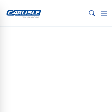
© Green Steel Home GmbH
ARCHITEKTENGESPRÄCH
> Thorsten Rebbereh, Architekt und
Unternehmer
// Schneller bauen, flexibler wohnen und weniger CO₂
verbrauchen. Und das mit einem Baustoff, der bisher vor allem im
Gewerbebau zum Einsatz kam: Stahl! Der Hildesheimer Architekt
Thorsten Rebbereh hat mit dem „
Green Steel Home
“ ein
ungewöhnliches Wohnhaus entwickelt, das völlig neue
Perspektiven für nachhaltiges Bauen ermöglicht.