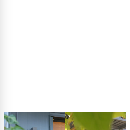
Telefonat mit meiner Tochter aus Hamburg, die mir von den
viel zu hohen Baukosten in der Stadt berichtete und dass
sie sich selbst als Doppelverdiener kein Eigentum dort
leisten könnten. Das brachte mich zum Nachdenken. Früher
konnte man mit einem normalen Einkommen ein Haus
bauen, heute nicht mehr, trotz historisch niedriger Zinsen.
Der Grund liegt aus meiner Sicht in den Prozessen: Wir
bauen Einfamilienhäuser heute noch wie vor 100 Jahren,
Stein auf Stein, mit vielen Gewerken nacheinander. In der
Industrie gibt es Fließbandarbeit, Just-in-Time und
Prozessoptimierung, im Bauwesen gibt es so etwas
bislang kaum. Und da hatte ich dann die Idee, die Prinzipien
des Industriebaus einfach auf den Wohnungsbau zu
übertragen.