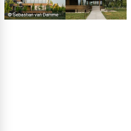
© Sebastian van Damme
Funkcjonalna estetyka – pasy kondygnacyjne jako ochrona
przeciwsłoneczna
Za przezroczystą fasadą znajdują się na dwóch poziomach
elastycznie zaaranżowane powierzchnie biurowe. Na
piętrze pracuje około 40 pracowników PCS
Gebouwautomatisering; parter jest jeszcze do wynajęcia.
Intensywne wykorzystanie drewna w połączeniu z
całkowicie przeszklonymi fasadami zapewnia jasne i
przyjemne środowisko pracy. Program uzupełnia
podziemny parking na 26 samochodów oraz zielony taras
dachowy nad pierwszym piętrem. Na głównym dachu