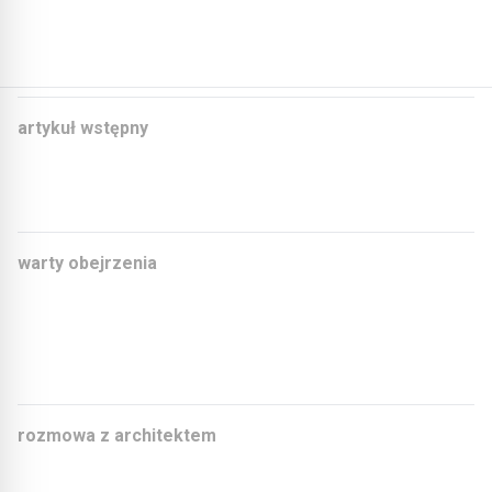
Więcej artykułów:
artykuł wstępny
Transformacja budownictwa w istniejących zasobach –
przyszłość już nadeszła!
warty obejrzenia
Organicznie zaokrąglone formy i w pełni cyrkularny
projekt
Od fabryki gumy do biurowca
rozmowa z architektem
Nasze nieruchomości – przemyślane na nowo