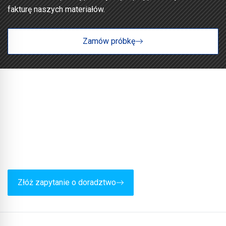
fakturę naszych materiałów.
Zamów próbkę
Chcą Państwo skorzystać z fachowego
doradztwa?
Nasz zespół chętnie udzieli Państwu bezpłatnej i
niezobowiązującej pomocy.
Złóż zapytanie o doradztwo