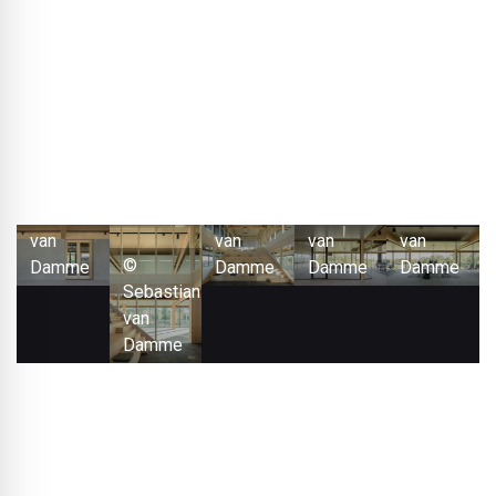
podziemnym, budynek jest w pełni demontowalny –
włącznie z konstrukcją nośną, fasadami i instalacjami.” Nie
zastosowano materiałów takich jak PVC, kleje, silikony czy
pianki PU, a produkty złożone zostały uniknięte. Wszystkie
materiały zostały udokumentowane w paszporcie
materiałowym.
©
©
©
©
Sebastian
Sebastian
Sebastian
Sebastian
van
van
van
van
©
Damme
Damme
Damme
Damme
Sebastian
van
Damme
Odnawialny surowiec, jakim jest drewno, doskonale nadaje się do
budownictwa cyrkularnego, a ponadto zapewnia wysoką jakość
użytkowania i dobrą atmosferę we wnętrzach.