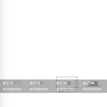
materiały, podobnie jak pozostałe, są w pełni demontowalne.
Ambicje architektoniczne nowych zabudowań na terenach
przemysłowych są zazwyczaj ograniczone. Tym bardziej godne
uwagi są projekty, które wyraźnie się wyróżniają. Tak jak nowo
powstały teren przemysłowy „Ambachtsezoom” w południowej
Holandii, w Hendrik-Ido-Ambacht, około dziesięciu kilometrów na
północny zachód od Dordrechtu. Teren o powierzchni 15
hektarów, zainicjowany przez gminę, jest pierwszym i jak dotąd
jedynym w pełni neutralnym energetycznie i cyrkularnym
terenem przemysłowym w Holandii. Wszystkie zrealizowane
budynki produkują tyle energii, ile zużywają, i są w pełni
demontowalne.
© EVA
© EVA
© EVA
© EVA
architecten
architecten
architecten
architecten