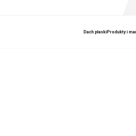
Dach płaski
Produkty i ma
AL wkracza do me
łecznościowych! Od teraz będziemy codziennie dzielić się z To
acyjnym.