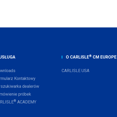
®
USŁUGA
O CARLISLE
CM EUROPE
wnloads
CARLISLE USA
rmularz Kontaktowy
szukiwarka dealerów
mówienie próbek
®
RLISLE
ACADEMY