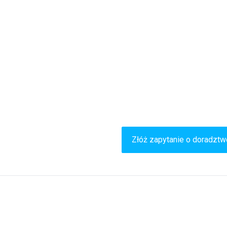
architektury, zrównoważonego rozwoju i innowacji.
o doradztwa?
Złóż zapytanie o doradztw
wiązującej pomocy.