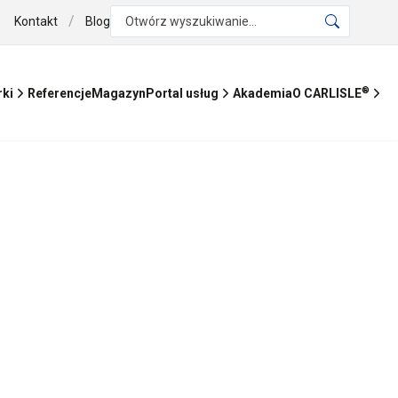
/
Kontakt
Blog
Otwórz wyszukiwanie...
®
Referencje
Magazyn
Akademia
rki
Portal usług
O CARLISLE
diów
bą aktualnościami ze świata architektury, trendami oraz