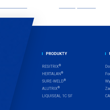
 PRYWATNOŚCI
Informacje firmowe
PRODUKTY
®
RESITRIX
Do
®
HERTALAN
Fo
®
SURE-WELD
Wy
®
ALUTRIX
Za
LIQUISEAL 1C SF
CA