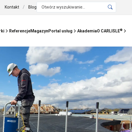
/
Kontakt
Blog
Otwórz wyszukiwanie...
®
Referencje
Magazyn
Akademia
rki
Portal usług
O CARLISLE