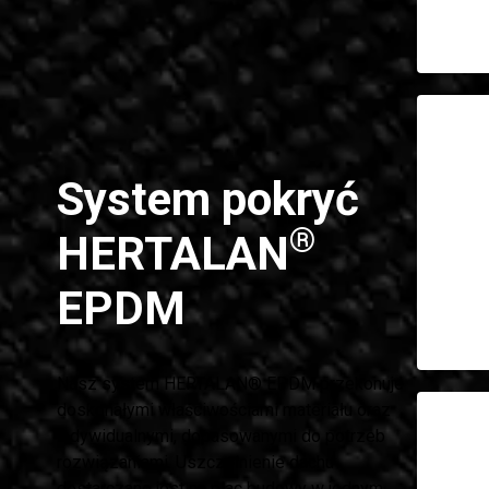
System pokryć
®
HERTALAN
EPDM
Nasz system HERTALAN® EPDM przekonuje
doskonałymi właściwościami materiału oraz
indywidualnymi, dopasowanymi do potrzeb
rozwiązaniami. Uszczelnienie dachu
dostarczane jest na plac budowy w jednym