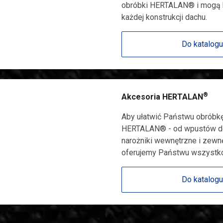
obróbki HERTALAN® i mogą b
każdej konstrukcji dachu.
Do katalog
®
Akcesoria HERTALAN
Aby ułatwić Państwu obróbk
HERTALAN® - od wpustów do
narożniki wewnętrzne i zewn
oferujemy Państwu wszystko 
Do katalog