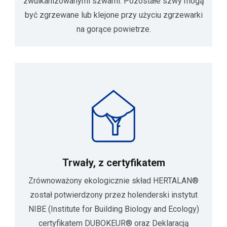
zwulkanizowanymi szwami. Pozostałe szwy mogą
być zgrzewane lub klejone przy użyciu zgrzewarki
na gorące powietrze.
Trwały, z certyfikatem
Zrównoważony ekologicznie skład HERTALAN®
został potwierdzony przez holenderski instytut
NIBE (Institute for Building Biology and Ecology)
certyfikatem DUBOKEUR® oraz Deklaracją