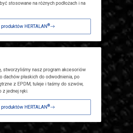
yć stosowane na różnych podłożach i na
®
u produktów HERTALAN
ę, stworzyliśmy nasz program akcesoriów
 dachów płaskich do odwodnienia, po
ętrzne z EPDM, tuleje i taśmy do szwów,
z jednej ręki.
®
u produktów HERTALAN