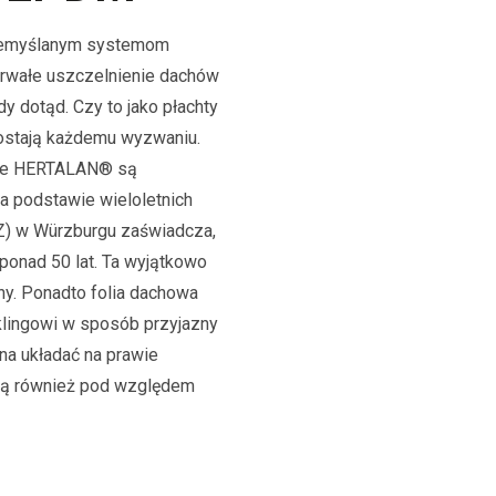
przemyślanym systemom
wałe uszczelnienie dachów
dy dotąd. Czy to jako płachty
ostają
każdemu wyzwaniu.
howe HERTALAN® są
Na podstawie wieloletnich
Z) w Würzburgu zaświadcza,
onad 50 lat. Ta wyjątkowo
ny. Ponadto folia dachowa
klingowi w sposób przyjazny
a układać na prawie
ują również pod względem