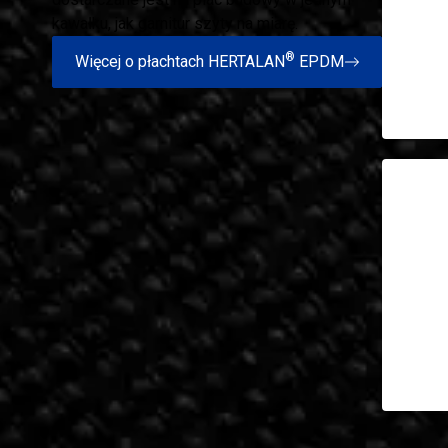
kawałku, jak garnitur szyty na miarę.
®
Więcej o płachtach HERTALAN
EPDM