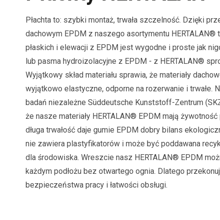
Płachta to: szybki montaż, trwała szczelność. Dzięki 
dachowym EPDM z naszego asortymentu HERTALAN® tr
płaskich i elewacji z EPDM jest wygodne i proste jak nig
lub pasma hydroizolacyjne z EPDM - z HERTALAN®
spr
Wyjątkowy skład materiału sprawia, że materiały dac
wyjątkowo elastyczne, odporne na rozerwanie i trwałe. 
badań niezależne Süddeutsche Kunststoff-Zentrum (SK
że nasze materiały HERTALAN® EPDM mają żywotność p
długa trwałość daje gumie EPDM dobry bilans ekologicz
nie zawiera plastyfikatorów i może być poddawana recy
dla środowiska. Wreszcie nasz HERTALAN® EPDM możn
każdym podłożu bez otwartego ognia. Dlatego przekon
bezpieczeństwa pracy i łatwości obsługi.