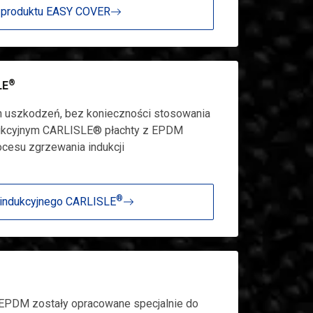
 produktu EASY COVER
®
LE
h uszkodzeń, bez konieczności stosowania
dukcyjnym CARLISLE® płachty z EPDM
esu zgrzewania indukcji
®
indukcyjnego CARLISLE
 EPDM zostały opracowane specjalnie do