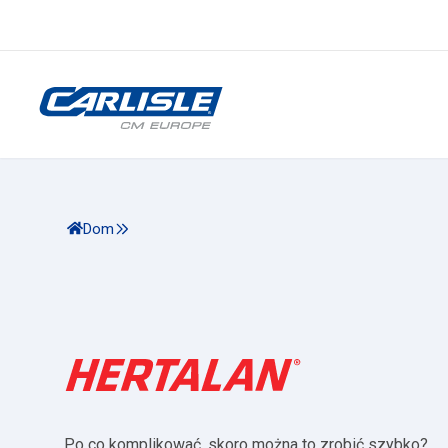
Dom
Po co komplikować, skoro można to zrobić szybko?