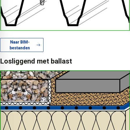
Naar BIM-
bestanden
Losliggend met ballast