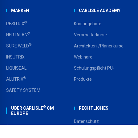
MARKEN
CARLISLE ACADEMY
®
RESITRIX
Kursangebote
®
HERTALAN
Verarbeiterkurse
®
SURE WELD
Architekten-/Planerkurse
INSUTRIX
Webinare
LIQUISEAL
Schulungspflicht PU-
®
ALUTRIX
Produkte
SAFETY SYSTEM
®
ÜBER CARLISLE
CM
RECHTLICHES
EUROPE
Datenschutz
Über uns
AGB
Kontakt