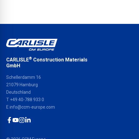
®
CARLISLE
Construction Materials
GmbH
Schellerdamm 16
21079 Hamburg
Deutschland
T
+49 40-788 933 0
E
info@ccm-europe.com
Facebook
YouTube
Instagram
LinkedIn