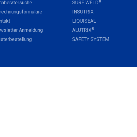
®
chberatersuche
SURE WELD
rechnungsformulare
INSUTRIX
ntakt
LIQUISEAL
®
wsletter Anmeldung
ALUTRIX
sterbestellung
SAFETY SYSTEM
®
ÜBER CARLISLE
CM
RECHTLICHES
EUROPE
Datenschutz
er uns
AGB
ntakt
Impressum
bs & Karriere
RLISLE USA