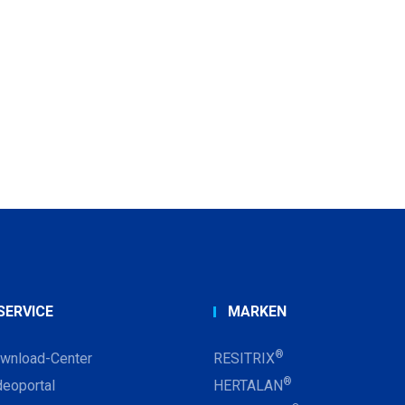
SERVICE
MARKEN
®
wnload-Center
RESITRIX
®
deoportal
HERTALAN