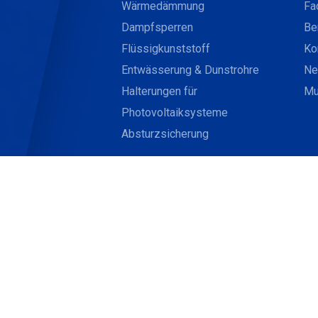
Wärmedämmung
Fa
Dampfsperren
Be
Flüssigkunststoff
Ko
Entwässerung & Dunstrohre
Ne
Halterungen für
Mu
Photovoltaiksysteme
Absturzsicherung
CARLISLE ACADEMY
Kursangebote
Üb
Verarbeiterkurse
Ko
Architekten-/Planerkurse
Jo
Webinare
CA
Schulungspflicht PU-Produkte