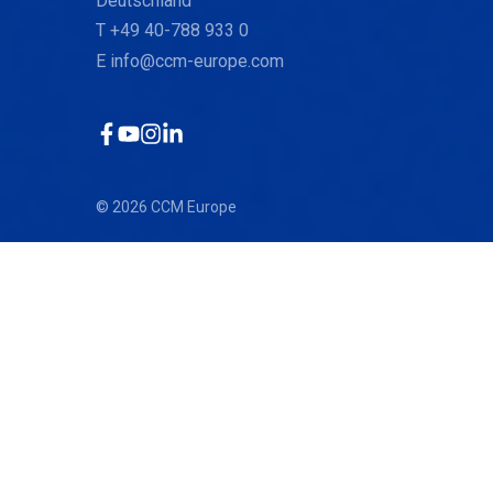
Deutschland
T
+49 40-788 933 0
E
info@ccm-europe.com
Facebook
YouTube
Instagram
LinkedIn
© 2026 CCM Europe