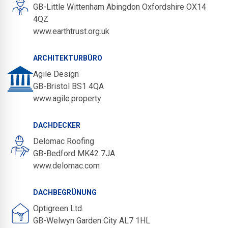
GB-Little Wittenham Abingdon Oxfordshire OX14
4QZ
www.earthtrust.org.uk
ARCHITEKTURBÜRO
Agile Design
GB-Bristol BS1 4QA
www.agile.property
DACHDECKER
Delomac Roofing
GB-Bedford MK42 7JA
www.delomac.com
DACHBEGRÜNUNG
Optigreen Ltd.
GB-Welwyn Garden City AL7 1HL