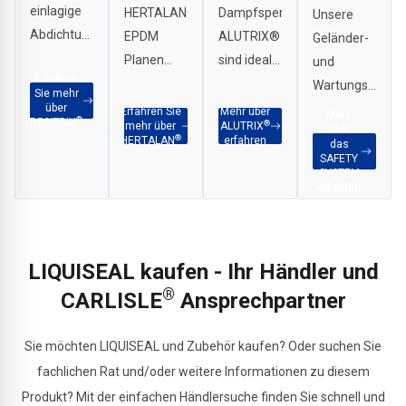
einlagige
HERTALAN®
Dampfsperren
Unsere
Abdichtungsbahn
EPDM
ALUTRIX®
Geländer-
mit der
Planen
sind ideal
und
Erfahren
einzigartigen
sind
für
Wartungswege-
Sie mehr
Materialkombination
vorkonfektioniert,
schnelle
über
Systeme
Erfahren Sie
Mehr über
Mehr
®
RESITRIX
®
mehr über
ALUTRIX
aus EPDM
schnell
und
über
bieten
®
HERTALAN
erfahren
das
und
verlegt
kostengünstige
einen
SAFETY
SYSTEM
polymermodifiziertem
und sofort
Installationen
sicheren
erfahren
Bitumen.
dicht.
in großen
und
industriellen
zuverlässigen
Bauprojekten
Schutz vor
LIQUISEAL kaufen - Ihr Händler und
oder für
Abstürzen,
®
CARLISLE
Ansprechpartner
die sichere
auch
temporäre
während
Abdichtung
Wartungs-
Sie möchten LIQUISEAL und Zubehör kaufen? Oder suchen Sie
während
oder
fachlichen Rat und/oder weitere Informationen zu diesem
der
Reparaturarbei
Produkt? Mit der einfachen Händlersuche finden Sie schnell und