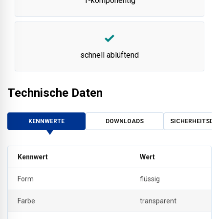
1-komponentig
schnell ablüftend
Technische Daten
KENNWERTE
DOWNLOADS
SICHERHEITSDA
Kennwert
Wert
Form
flüssig
Farbe
transparent