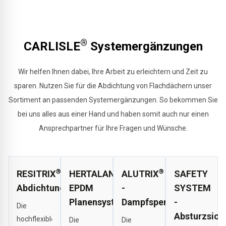
®
CARLISLE
Systemergänzungen
Wir helfen Ihnen dabei, Ihre Arbeit zu erleichtern und Zeit zu
sparen. Nutzen Sie für die Abdichtung von Flachdächern unser
Sortiment an passenden Systemergänzungen. So bekommen Sie
bei uns alles aus einer Hand und haben somit auch nur einen
Ansprechpartner für Ihre Fragen und Wünsche.
®
®
®
RESITRIX
HERTALAN
ALUTRIX
SAFETY
Abdichtungsbahnen
EPDM
-
SYSTEM
Planensystem
Dampfsperren
-
Die
Absturzsich
hochflexible
Die
Die