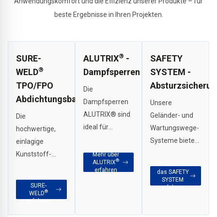
Anwendungskomfort und die Effizienz unserer Produkte – für
beste Ergebnisse in Ihren Projekten.
®
SURE-
ALUTRIX
-
SAFETY
®
WELD
Dampfsperren
SYSTEM -
TPO/FPO
Absturzsicheru
Die
Abdichtungsbahnen
Dampfsperren
Unsere
ALUTRIX® sind
Geländer- und
Die
ideal für
Wartungswege-
hochwertige,
schnelle und
Systeme bieten
einlagige
kostengünstige
einen sicheren
Kunststoff-
Mehr über
®
ALUTRIX
Installationen in
Mehr über
und
Abdichtungsbahn
erfahren
das SAFETY
großen
Mehr zu
zuverlässigen
– speziell für
SYSTEM
SURE-
erfahren
industriellen
Schutz vor
großflächige
®
WELD
erfahren
Bauprojekten
Abstürzen, auch
Industrie- und
oder für die
während
Gewerbedächer.