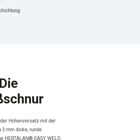
chichtung
Die
ßschnur
d der Höhenversatz mit der
 3 mm dicke, runde
e die HERTALAN® EASY WELD