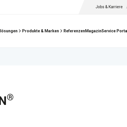
Jobs & Karriere
Referenzen
Magazin
lösungen
Produkte & Marken
Service Porta
Unsere HERTAL
Verlegeanleitun
®
AN
Ob als HERTALAN® EASY COV
HERTALAN® EPDM-Streifen, m