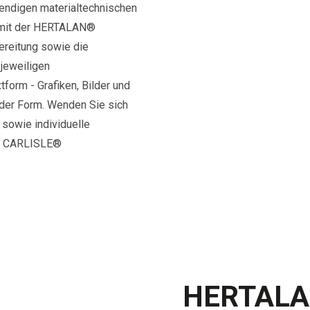
Induktionssystem befestigt o
endigen materialtechnischen
Klebstoffe verklebt:
 mit der HERTALAN®
bereitung sowie die
In unserer HERTALAN® Verlege
jeweiligen
für Sie detailliert dargestellt 
xtform - Grafiken, Bilder und
stehen Ihnen unsere Fachleu
nder Form. Wenden Sie sich
jederzeit gern zur Verfügung.
 sowie individuelle
er CARLISLE®
HERTAL