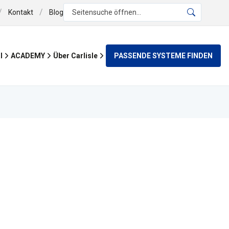
/
/
Kontakt
Blog
Seitensuche öffnen...
PASSENDE SYSTEME FINDEN
l
ACADEMY
Über Carlisle
®
AN
g
ER EPDM-Planen oder
it dem cleveren CARLISLE®