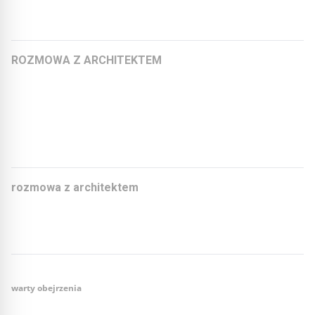
Od fabryki gumy do biurowca
ROZMOWA Z ARCHITEKTEM
Michael Ziller, architekt i dyrektor zarządzający
pracowni zillerplus Architekten
Felicitas Schoberth, architektka i partnerka
założycielska w KEBE + SCHOBERTH Architekten
rozmowa z architektem
Wywiad z architektem Kayem Künzelem o zasadzie
„Energiesprong”
warty obejrzenia
Organicznie zaokrąglone formy i w pełni