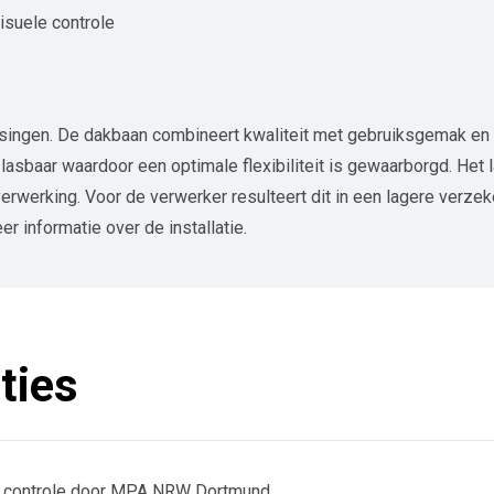
isuele controle
gen. De dakbaan combineert kwaliteit met gebruiksgemak en gar
asbaar waardoor een optimale flexibiliteit is gewaarborgd. Het 
 verwerking. Voor de verwerker resulteert dit in een lagere verz
r informatie over de installatie.
ties
e controle door MPA NRW Dortmund