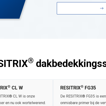
®
SITRIX
dakbedekkings
®
®
RIX
CL W
RESITRIX
FG35
ITRIX® CL W is onze
De RESITRIX®
FG35 is een
ker en nu ook wortelwerend.
onmisbare primer bij de ve