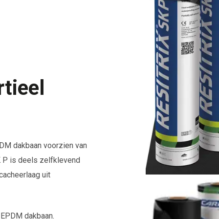
tieel
PDM dakbaan voorzien van
P is deels zelfklevend
cacheerlaag uit
1” EPDM dakbaan.