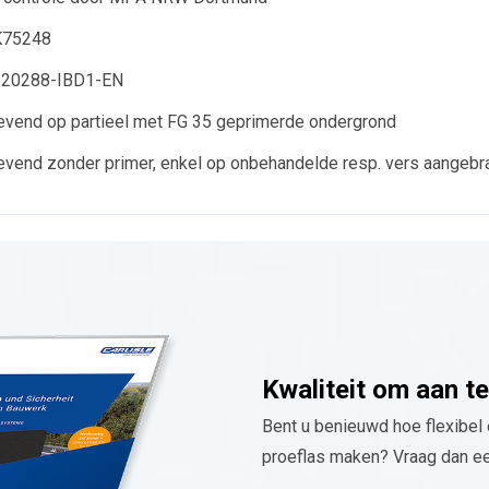
K75248
20288-IBD1-EN
levend op partieel met FG 35 geprimerde ondergrond
levend zonder primer, enkel op onbehandelde resp. vers aangeb
Kwaliteit om aan t
Bent u benieuwd hoe flexibel 
proeflas maken? Vraag dan ee