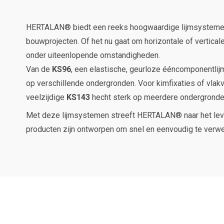
HERTALAN® biedt een reeks hoogwaardige lijmsystemen d
bouwprojecten. Of het nu gaat om horizontale of vertical
onder uiteenlopende omstandigheden.
Van de
KS96
, een elastische, geurloze ééncomponentlij
op verschillende ondergronden. Voor kimfixaties of vlak
veelzijdige
KS143
hecht sterk op meerdere ondergronden
Met deze lijmsystemen streeft HERTALAN® naar het le
producten zijn ontworpen om snel en eenvoudig te verwer