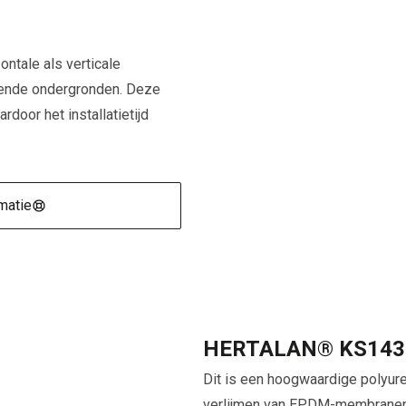
ontale als verticale
ende ondergronden. Deze
rdoor het installatietijd
matie
HERTALAN® KS143 
Dit is een hoogwaardige polyure
verlijmen van EPDM-membranen 