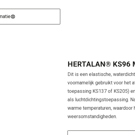
matie
HERTALAN® KS96 M
Dit is een elastische, waterdic
voornamelijk gebruikt voor he
toepassing KS137 of KS205) en
als luchtdichtingstoepassing. N
warme temperaturen, waardoor h
weersomstandigheden.