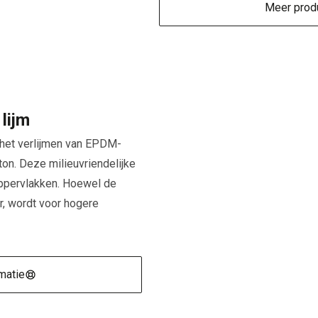
Meer produ
lijm
r het verlijmen van EPDM-
n. Deze milieuvriendelijke
 oppervlakken. Hoewel de
r, wordt voor hogere
matie