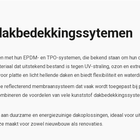
dakbedekkingssytemen
en met hun EPDM- en TPO-systemen, die bekend staan om hun 
riaal dat uitstekend bestand is tegen UV-straling, ozon en ex
r platte en licht hellende daken en biedt flexibiliteit en waterd
jze reflecterend membraansysteem dat vaak wordt toegepast bij pr
ombineren de voordelen van vele kunststof dakbedekkingssysteme
aan duurzame en energiezuinige dakoplossingen, ideaal voor u
uze maakt voor zowel nieuwbouw als renovaties.