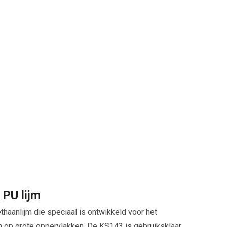
PU lijm
thaanlijm die speciaal is ontwikkeld voor het
op grote oppervlakken. De KS143 is gebruiksklaar,