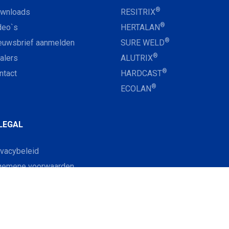
®
wnloads
RESITRIX
®
deo`s
HERTALAN
®
euwsbrief aanmelden
SURE WELD
®
alers
ALUTRIX
®
ntact
HARDCAST
®
ECOLAN
LEGAL
ivacybeleid
gemene voorwaarden
ntactgegevens