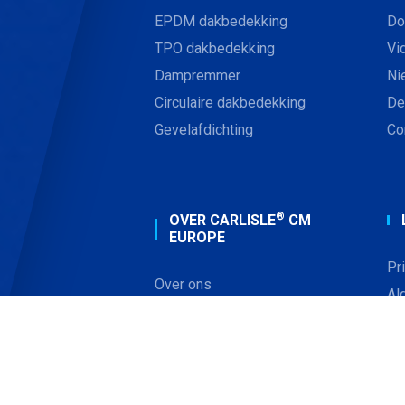
EPDM dakbedekking
Do
TPO dakbedekking
Vi
Dampremmer
Ni
Circulaire dakbedekking
De
Gevelafdichting
Co
®
OVER CARLISLE
CM
EUROPE
Pr
Over ons
Al
Contact
Co
Werken bij
®
CARLISLE
USA