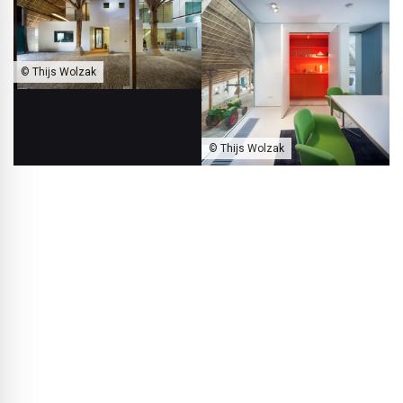
© Thijs Wolzak
© Thijs Wolzak
We wnętrzu gospodarstwa w IJlst zastosowano zasadę „box-in-
box”.
BLACKPRINT:
Wasza pracownia mieści się również w
dawnej kuźni. Co Was fascynuje w takich projektach?
Kees de Haan
: Stare budynki zawsze mają elementy,