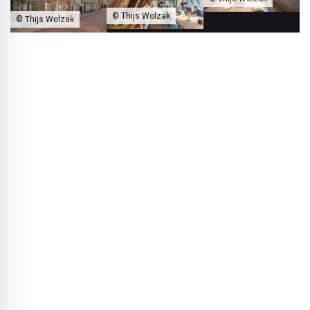
© Thijs Wolzak
© Thijs Wolzak
Architekci urządzili swoje biuro w przebudowanej, dawnej kuźni.
Esther Postma:
Ważne jest jednak, by zabrać ludzi ze
sobą. Naszym celem jest budowanie świadomości
krajobrazu – to oznacza np. intensywne myślenie o
rozwiązaniach dla osiadania terenów torfowych albo
testowanie nowych materiałów, takich jak izolacja z trzciny.
To wszystko otwiera ciekawe możliwości dla
zrównoważonego budowania, a szczególnie dla gospodarki
o obiegu zamkniętym, która jest dla nas bardzo istotna.
BLACKPRINT:
Nad czym obecnie pracujecie?