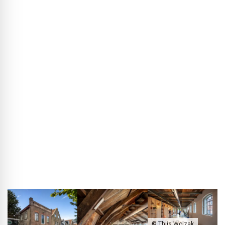
BLACKPRINT:
Jaką rolę odgrywa lokalizacja biura w raczej
wiejskim regionie?
Kees de Haan:
Właśnie na terenach wiejskich łatwiej jest
ożywiać dawne techniki i tradycje albo łączyć je z
nowoczesnymi rozwiązaniami. Można na przykład
ogrzewać tylko wybrane pomieszczenia, a nie cały dom.
Poza tym mniejsza skala projektów pozwala nam na
eksperymenty, które w dużych inwestycjach byłyby trudne
do przeprowadzenia – dotyczy to choćby fundamentów
murowanych czy stosowania lokalnie wytwarzanych
materiałów.
© Thijs Wolzak