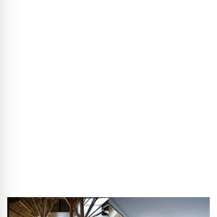
tamtego projektu mogliście wykorzystać w Jorwert?
Kees de Haan
: Gospodarstwo w IJlst nie było formalnie
zabytkiem, ale miało bardzo piękne stare ściany i belki,
które zachowaliśmy, bo były po prostu wartościowe i
autentyczne. W odróżnieniu od klasztoru jest to jednak
prywatny dom, a to wymaga zupełnie innego języka: dużo
większej detaliczności, wnętrzarskiego podejścia, kolorów
– raczej w stronę luksusu.
© Thijs Wolzak
Architekci przekształcili gospodarstwo w IJlst w budynek
mieszkalny.