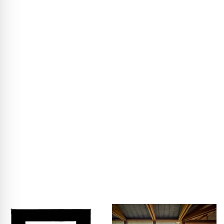
pozostaje starannie odnowiona stodoła z głęboko
opuszczonym dachem czterospadowym,
charakterystycznym szkieletem drewnianym i częścią
mieszkalną wysuniętą na wschód. Tuż przy głównym
wejściu znajduje się kuchnia zachowująca pierwotną funkcję,
a dwa podniesione pokoje dzienne mieszczą bibliotekę.
Kluczowym elementem typologicznym jest krużganek z
ogrodem klasztornym. Już w pierwszych szkicach
zauważyliśmy, że motyw ten świetnie łączy się ze
strukturami sklepień stodoły – od razu „zagrało”. Powstał
U-kształtny krużganek biegnący wzdłuż trzech osi, który
obejmuje chroniony dziedziniec w centrum kompleksu i
pozostaje półotwarty jedynie na zachód.