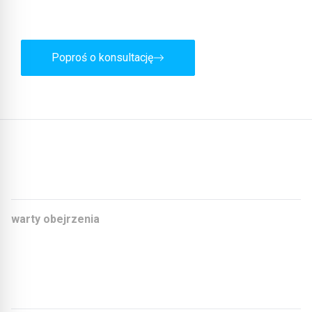
żadnych zobowiązań.
Poproś o konsultację
Inne artykuły:
warty obejrzenia
Organicznie zaokrąglone formy i w pełni cyrkularny
projekt
Od fabryki gumy do biurowca