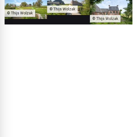
© Thijs Wolzak
© Thijs Wolzak
© Thijs Wolzak
W ramach przebudowy istniejące pomieszczenia zyskały nowe
funkcje, a dodatkowo dodano budynek mieszkalny i dom gościnny.
Ze względów konserwatorskich gospodarstwo pozostaje jednak
czytelne w krajobrazie.
Esther Postma:
Oczywiście wiedzieliśmy też, że
będziemy musieli dodać nowe kubatury – a to łatwo
mogłoby dać wrażenie „stare gospodarstwo plus nowe
budynki”. Dokładnie tego chcieliśmy uniknąć. Zależało nam
na spójnym zespole, nowej typologii odbieranej jako całość.