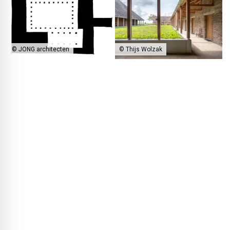
© Thijs Wolzak
© JONG architecten
Centralnym elementem nowego klasztoru jest U-kształtny
krużganek biegnący wzdłuż trzech osi, który obejmuje chroniony
dziedziniec w sercu założenia.
© Thijs Wolzak
W części istniejącej (po prawej) mieści się m.in. sala
jadalna i wielofunkcyjna.
© Thijs Wolzak
Po lewej stronie widać nowo dodaną kubaturę z pokojami