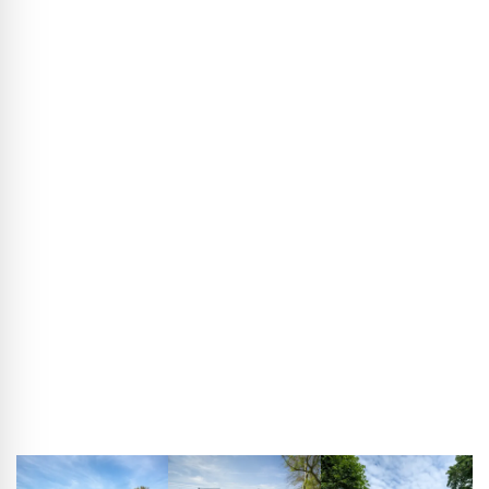
BLACKPRINT:
W projekcie klasztoru w Jorwert
przekształciliście opuszczone gospodarstwo, którego
początki sięgają XIV/XV wieku, w miejsce ciszy i skupienia.
Jaki był najważniejszy punkt wyjścia w projektowaniu?
Kees de Haan:
Mamy na koncie kilka adaptacji
gospodarstw, ale projekt w Jorwert od początku był
wyjątkowy. Dla mnie było jasne, że budynek nie może
wyglądać jak „przerobiona farma” – chcieliśmy stworzyć
prawdziwy klasztor. Jednocześnie obiekt był zabytkowy,
więc radykalne interwencje nie wchodziły w grę. Dlatego
bardzo świadomie szukaliśmy miejsc, w których można
osłabić rolniczy charakter, nie naruszając historycznego
rdzenia.