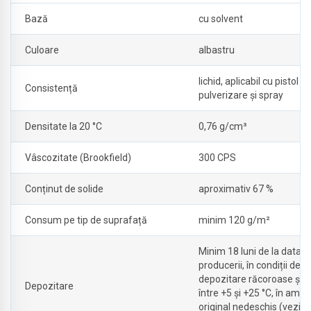
Bază
cu solvent
Culoare
albastru
lichid, aplicabil cu pistol d
Consistență
pulverizare și spray
Densitate la 20 °C
0,76 g/cm³
Vâscozitate (Brookfield)
300 CPS
Conținut de solide
aproximativ 67 %
Consum pe tip de suprafață
minim 120 g/m²
Minim 18 luni de la data
producerii, în condiții de
depozitare răcoroase și u
Depozitare
între +5 și +25 °C, în amba
original nedeschis (vezi