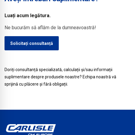
se
de
industriale
împotriva
instalează
etanșare
de mari
căderilor,
Luați acum legătura.
rapid,
EPDM
dimensiuni
chiar și
sigur și
Ne bucurăm să aflăm de la dumneavoastră!
RESITRIX®
sau
în cazul
fără a
și
pentru
lucrărilor
perfora
HERTALAN®.
Solicitați consultanță
realizarea
de
acoperișul.
unei
întreținere
etanșări
sau
temporare
reparații
Doriți consultanță specializată, calculații și/sau informații
sigure
ulterioare.
suplimentare despre produsele noastre? Echipa noastră vă
în
sprijină cu plăcere și fără obligații.
timpul
fazei
de
construcție.