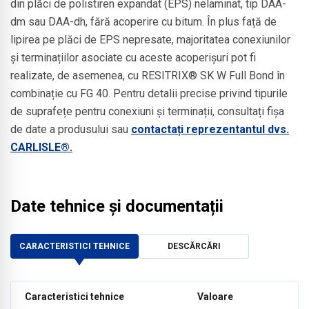
din plăci de polistiren expandat (EPS) nelaminat, tip DAA-
dm sau DAA-dh, fără acoperire cu bitum. În plus față de
lipirea pe plăci de EPS nepresate, majoritatea conexiunilor
și terminațiilor asociate cu aceste acoperișuri pot fi
realizate, de asemenea, cu RESITRIX® SK W Full Bond în
combinație cu FG 40. Pentru detalii precise privind tipurile
de suprafețe pentru conexiuni și terminații, consultați fișa
de date a produsului sau
contactați reprezentantul dvs.
CARLISLE®.
Date tehnice și documentații
CARACTERISTICI TEHNICE
DESCĂRCĂRI
Caracteristici tehnice
Valoare