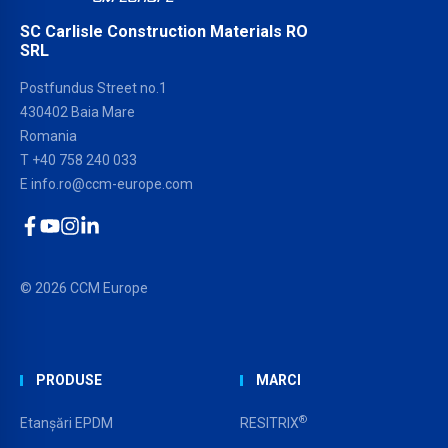
SC Carlisle Construction Materials RO
SRL
Postfundus Street no.1
430402 Baia Mare
Romania
T
+40 758 240 033
E
info.ro@ccm-europe.com
Facebook
YouTube
Instagram
LinkedIn
© 2026 CCM Europe
PRODUSE
MARCI
®
Etanșări EPDM
RESITRIX