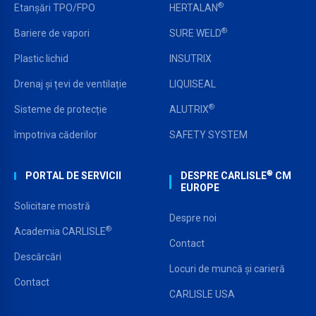
®
Etanșări TPO/FPO
HERTALAN
®
Bariere de vapori
SURE WELD
Plastic lichid
INSUTRIX
Drenaj și țevi de ventilație
LIQUISEAL
®
Sisteme de protecție
ALUTRIX
împotriva căderilor
SAFETY SYSTEM
®
PORTAL DE SERVICII
DESPRE CARLISLE
CM
EUROPE
Solicitare mostră
Despre noi
®
Academia CARLISLE
Contact
Descărcări
Locuri de muncă și carieră
Contact
CARLISLE USA