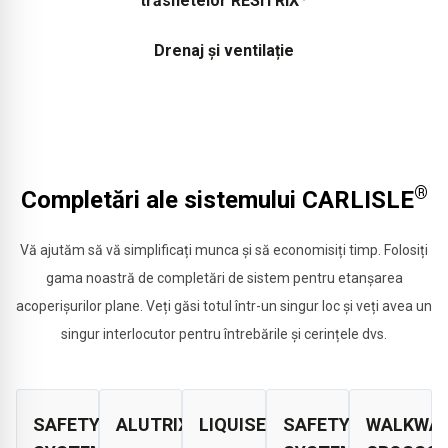
trăsnetelor RESITRIX
Drenaj și ventilație
®
Completări ale sistemului CARLISLE
Vă ajutăm să vă simplificați munca și să economisiți timp. Folosiți
gama noastră de completări de sistem pentru etanșarea
acoperișurilor plane. Veți găsi totul într-un singur loc și veți avea un
singur interlocutor pentru întrebările și cerințele dvs.
®
SAFETY
ALUTRIX
LIQUISEAL
SAFETY
WALKWA