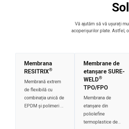
Sol
Vă ajutăm să vă ușurați mu
acoperișurilor plate. Astfel, 
Membrana
Membrane de
®
RESITRIX
etanșare SURE-
®
WELD
Membrană extrem
TPO/FPO
de flexibilă cu
combinația unică de
Membrana de
EPDM și polimeri de
etanșare din
bitum modificat.
poliolefine
termoplastice de