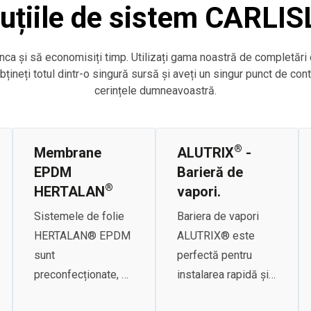
uțiile de sistem CARLIS
nca și să economisiți timp. Utilizați gama noastră de completări
obțineți totul dintr-o singură sursă și aveți un singur punct de cont
cerințele dumneavoastră.
®
Membrane
ALUTRIX
-
EPDM
Barieră de
®
HERTALAN
vapori.
Sistemele de folie
Bariera de vapori
HERTALAN® EPDM
ALUTRIX® este
sunt
perfectă pentru
preconfecționate, se
instalarea rapidă și
montează rapid și
economică în