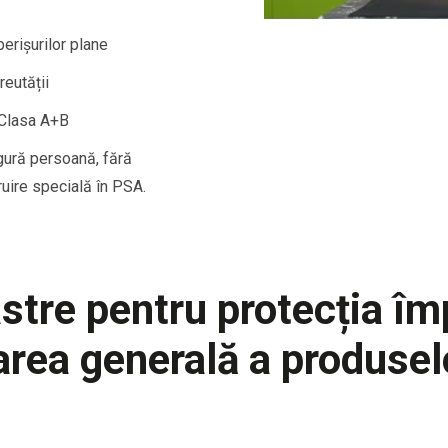
perișurilor plane
reutății
 Clasa A+B
gură persoană, fără
uire specială în PSA.
stre pentru protecția împ
area generală a produsel