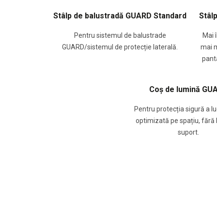
Stâlp de balustradă GUARD Standard
Stâl
Pentru sistemul de balustrade
Mai î
GUARD/sistemul de protecție laterală.
mai m
pant
Coș de lumină GU
Pentru protecția sigură a lu
optimizată pe spațiu, fără
suport.