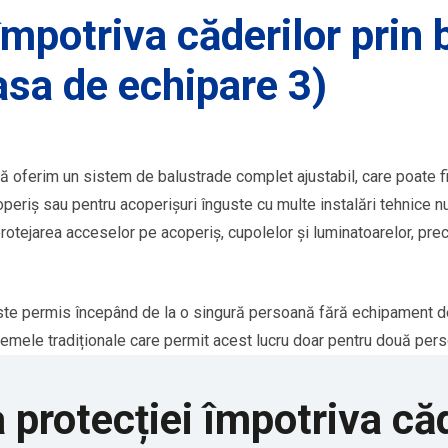
împotriva căderilor prin
asa de echipare 3)
 oferim un sistem de balustrade complet ajustabil, care poate fi a
coperiș sau pentru acoperișuri înguste cu multe instalări tehnice 
rotejarea acceselor pe acoperiș, cupolelor și luminatoarelor, precu
ste permis începând de la o singură persoană fără echipament de 
temele tradiționale care permit acest lucru doar pentru două pers
protecției împotriva căd