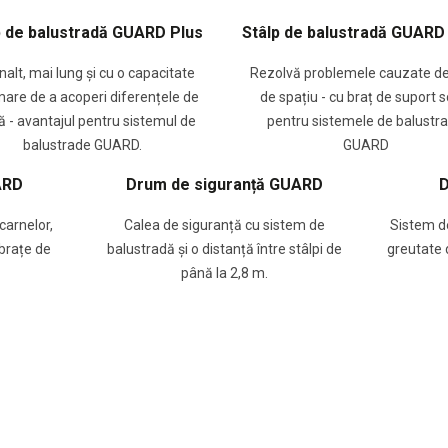
p de balustradă GUARD Plus
Stâlp de balustradă GUARD
nalt, mai lung și cu o capacitate
Rezolvă problemele cauzate de
are de a acoperi diferențele de
de spațiu - cu braț de suport s
ă - avantajul pentru sistemul de
pentru sistemele de balustr
balustrade GUARD.
GUARD
ARD
Drum de siguranță GUARD
D
carnelor,
Calea de siguranță cu sistem de
Sistem de
 brațe de
balustradă și o distanță între stâlpi de
greutate d
până la 2,8 m.