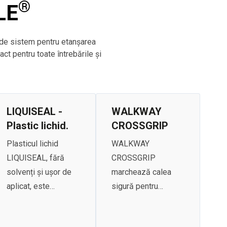
®
LE
 de sistem pentru etanșarea
act pentru toate întrebările și
LIQUISEAL -
WALKWAY
Plastic lichid.
CROSSGRIP
Plasticul lichid
WALKWAY
LIQUISEAL, fără
CROSSGRIP
solvenți și ușor de
marchează calea
aplicat, este
sigură pentru
completarea ideală
întreținere și
pentru sistemele
inspecție pe