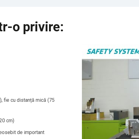
-o privire:
m), fie cu distanță mică (75
 20 cm)
deosebit de important