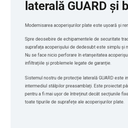
laterală GUARD și b
Modernisarea acoperișurilor plate este ușoară și re
Spre deosebire de echipamentele de securitate trad
suprafața acoperișului de dedesubt este simplu și nu
Nu se face nicio perforare în etanșeitatea acoperișul
infiltrațiile și problemele legate de garanție.
Sistemul nostru de protecție laterală GUARD este ins
intermediul stâlpilor preasamblați. Este proiectat pâ
pentru a fi mai ușor de întreținut decât secțiunile fix
toate tipurile de suprafețe ale acoperișurilor plate.