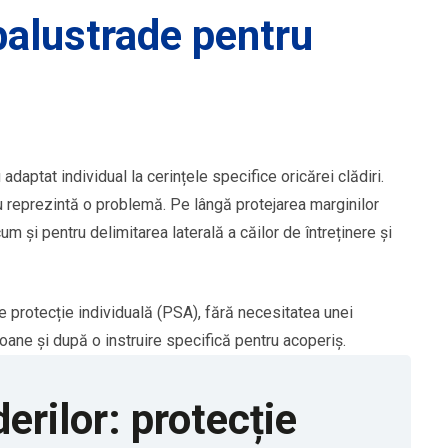
 balustrade pentru
daptat individual la cerințele specifice oricărei clădiri.
nu reprezintă o problemă. Pe lângă protejarea marginilor
m și pentru delimitarea laterală a căilor de întreținere și
protecție individuală (PSA), fără necesitatea unei
oane și după o instruire specifică pentru acoperiș.
erilor: protecție