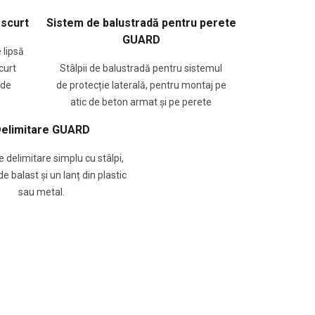
 scurt
Sistem de balustradă pentru perete
GUARD
 lipsă
curt
Stâlpii de balustradă pentru sistemul
ade
de protecție laterală, pentru montaj pe
atic de beton armat și pe perete
elimitare GUARD
 delimitare simplu cu stâlpi,
e balast și un lanț din plastic
sau metal.