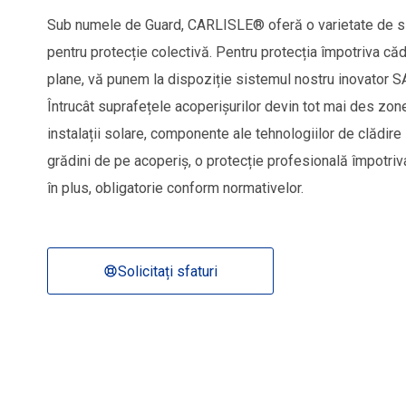
Sub numele de Guard, CARLISLE® oferă o varietate de s
pentru protecție colectivă. Pentru protecția împotriva căd
plane, vă punem la dispoziție sistemul nostru inovato
Întrucât suprafețele acoperișurilor devin tot mai des zone
instalații solare, componente ale tehnologiilor de clădire
grădini de pe acoperiș, o protecție profesională împotriva
în plus, obligatorie conform normativelor.
Solicitați sfaturi