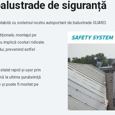
alustrade de siguranță
ntabilă cu sistemul nostru autoportant de balustrade GUARD.
iționale, montajul pe
 implică costuri ridicate.
ui, prevenind astfel
talat rapid și ușor prin
nă la ultima șurubelniță
e și poate fi montat pe