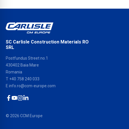
SC Carlisle Construction Materials RO
SRL
Postfundus Street no.1
430402 Baia Mare
Romania
T
+40 758 240 033
E
info.ro@ccm-europe.com
Facebook
YouTube
Instagram
LinkedIn
© 2026 CCM Europe