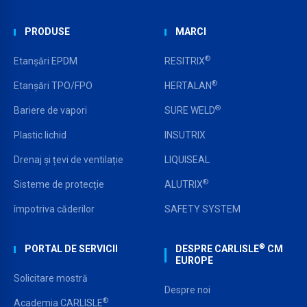
PRODUSE
MARCI
®
Etanșări EPDM
RESITRIX
®
Etanșări TPO/FPO
HERTALAN
®
Bariere de vapori
SURE WELD
Plastic lichid
INSUTRIX
Drenaj și țevi de ventilație
LIQUISEAL
®
Sisteme de protecție
ALUTRIX
împotriva căderilor
SAFETY SYSTEM
®
PORTAL DE SERVICII
DESPRE CARLISLE
CM
EUROPE
Solicitare mostră
Despre noi
®
Academia CARLISLE