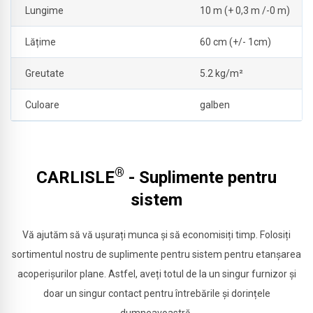
Lungime
10 m (+ 0,3 m /-0 m)
Lățime
60 cm (+/- 1cm)
Greutate
5.2 kg/m²
Culoare
galben
®
CARLISLE
- Suplimente pentru
sistem
Vă ajutăm să vă ușurați munca și să economisiți timp. Folosiți
sortimentul nostru de suplimente pentru sistem pentru etanșarea
acoperișurilor plane. Astfel, aveți totul de la un singur furnizor și
doar un singur contact pentru întrebările și dorințele