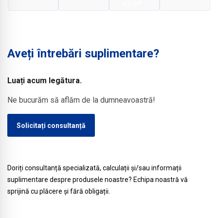
calitate, cu
®
WELD
plane și
în
un singur
verzi.
construcții
strat –
Balustradele
industriale
special
se
de mari
Aveți întrebări suplimentare?
concepută
instalează
dimensiuni
pentru
rapid, sigur
sau pentru
acoperișuri
Luați acum legătura.
și fără a
realizarea
industriale
perfora
Ne bucurăm să aflăm de la dumneavoastră!
unei
și
acoperișul.
etanșări
comerciale
Solicitați consultanță
temporare
de mari
sigure în
dimensiuni
timpul
fazei de
Doriți consultanță specializată, calculații și/sau informații
construcție.
suplimentare despre produsele noastre? Echipa noastră vă
sprijină cu plăcere și fără obligații.