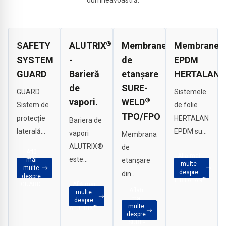
dumneavoastră.
®
SAFETY
ALUTRIX
Membrane
Membrane
SYSTEM
-
de
EPDM
®
GUARD
Barieră
etanșare
HERTALAN
de
SURE-
GUARD
Sistemele
®
vapori.
WELD
Sistem de
de folie
TPO/FPO
protecție
HERTALAN®
Bariera de
laterală
EPDM sunt
vapori
Membrana
pentru
preconfecționat
ALUTRIX®
de
Află
Află mai
securitatea
se
este
mai
etanșare
multe
multe
colectivă
montează
perfectă
despre
din
despre
®
HERTALAN
împotriva
rapid și
GUARD.
Află mai
pentru
poliolefine
Aflați
multe
căderilor
sunt
instalarea
mai
termoplastice
despre
multe
®
ALUTRIX
.
pe
imediat
rapidă și
de înaltă
despre
acoperișuri
SURE-
etanșe.
economică