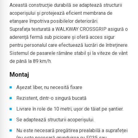
Această construcție durabilă se adaptează structurii
acoperișului și protejează eficient membrana de
etanșare împotriva posibilelor deteriorări.
Suprafața texturată a WALKWAY CROSSGRIP asigură o
aderență fermă sub picioare și oferă acces sigur
pentru personalul care efectuează lucrări de întreținere.
Sistemul de pasarele rămâne stabil și la viteze de vânt
de până la 89 km/h.
Montaj
Așezat liber, nu necesită fixare
Rezistent, dintr-o singură bucată
Livrare în role de 10 metri; ușor de tăiat pe șantier.
Se adaptează structurii acoperișului.
Nu este necesară pregătirea prealabilă a suprafeței
(nu este necesară grunduirea cu FG35 sau