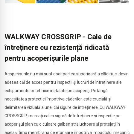
WALKWAY CROSSGRIP - Cale de
întreținere cu rezistență ridicată
pentru acoperișurile plane
Acoperișurile nu mai sunt doar partea superioară a clădirii, ci devin
adesea căi de acces pentru inspecții și lucrări de întreținere ale
echipamentelor tehnice instalate pe acoperiș. Pe lângă
necesitatea protecției împotriva căderilor, este crucială și
delimitarea vizuală a unei căi sigure de întreținere. Cu WALKWAY
CROSSGRIP, marcați calea sigură de întreținere și inspecție pe
acoperișul plan cu o culoare galben strălucitoare și protejați în
același timp membrana de etanșare împotriva impactului mecanic