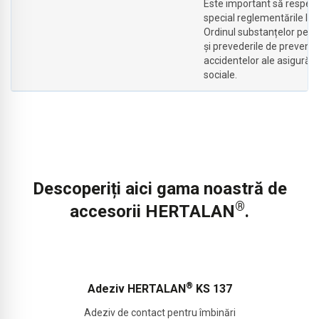
Este important să respecta
special reglementările leg
Ordinul substanțelor peri
și prevederile de prevenir
accidentelor ale asigurăril
sociale.
Descoperiți aici gama noastră de
®
accesorii HERTALAN
.
®
Adeziv HERTALAN
KS 137
Adeziv de contact pentru îmbinări