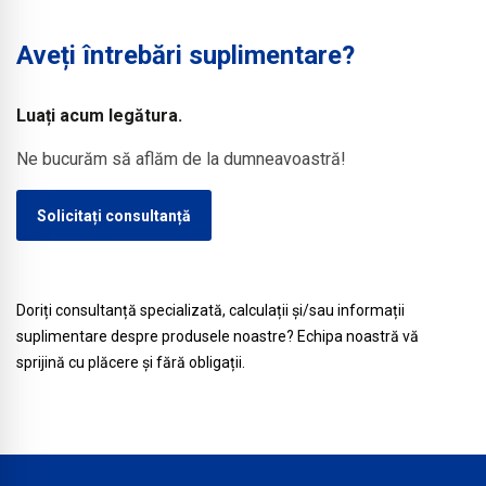
etanșări
lucrărilor de
temporare
Aveți întrebări suplimentare?
întreținere sau
sigure în timpul
reparații
fazei de
ulterioare.
Luați acum legătura.
construcție.
Ne bucurăm să aflăm de la dumneavoastră!
Solicitați consultanță
Doriți consultanță specializată, calculații și/sau informații
suplimentare despre produsele noastre? Echipa noastră vă
sprijină cu plăcere și fără obligații.