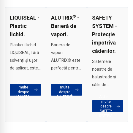
®
LIQUISEAL -
ALUTRIX
-
SAFETY
Plastic
Barieră de
SYSTEM -
lichid.
vapori.
Protecție
împotriva
Plasticul lichid
Bariera de
căderilor.
LIQUISEAL, fără
vapori
solvenți și ușor
ALUTRIX® este
Sistemele
de aplicat, este
perfectă pentru
noastre de
completarea
instalarea
balustrade și
Află mai
Află mai
ideală pentru
rapidă și
căile de
multe
multe
sistemele
economică în
despre
despre
întreținere oferă
®
LIQUISEAL.
ALUTRIX
.
Află mai
noastre de
construcții
o protecție
multe
etanșare EPDM
industriale de
despre
sigură și fiabilă
SAFETY
RESITRIX® și
mari dimensiuni
împotriva
SYSTEM.
HERTALAN®.
sau pentru
căderilor, chiar și
realizarea unei
în cazul