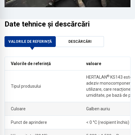
Date tehnice și descărcări
VALORILE DE REFERINȚĂ
DESCĂRCĂRI
Valorile de referință
valoare
®
HERTALAN
KS143 este 
adeziv monocomponent, 
Tipul produsului
utilizare, care reacționeaz
umiditate, pe bază de pol
Culoare
Galben auriu
Punct de aprindere
< 0 °C (recipient închis)