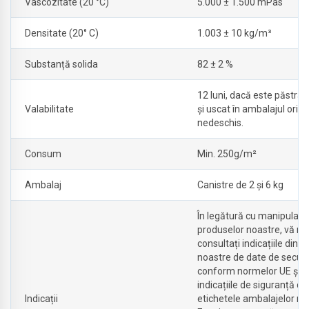
Vâscozitate (20 °C)
5.000 ± 1.500 mPas
Densitate (20° C)
1.003 ± 10 kg/m³
Substanță solida
82 ± 2 %
12 luni, dacă este păstrat 
Valabilitate
și uscat în ambalajul origi
nedeschis.
Consum
Min. 250g/m²
Ambalaj
Canistre de 2 și 6 kg
În legătură cu manipulare
produselor noastre, vă r
consultați indicațiile din fi
noastre de date de securi
conform normelor UE și
indicațiile de siguranță de
Indicații
etichetele ambalajelor no