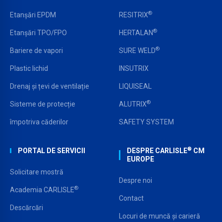
®
Etanșări EPDM
RESITRIX
®
Etanșări TPO/FPO
HERTALAN
®
Bariere de vapori
SURE WELD
Plastic lichid
INSUTRIX
Drenaj și țevi de ventilație
LIQUISEAL
®
Sisteme de protecție
ALUTRIX
împotriva căderilor
SAFETY SYSTEM
®
PORTAL DE SERVICII
DESPRE CARLISLE
CM
EUROPE
Solicitare mostră
Despre noi
®
Academia CARLISLE
Contact
Descărcări
Locuri de muncă și carieră