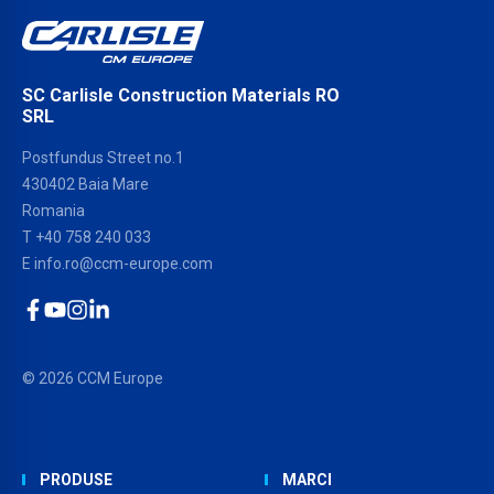
SC Carlisle Construction Materials RO
SRL
Postfundus Street no.1
430402 Baia Mare
Romania
T
+40 758 240 033
E
info.ro@ccm-europe.com
Facebook
YouTube
Instagram
LinkedIn
© 2026 CCM Europe
PRODUSE
MARCI