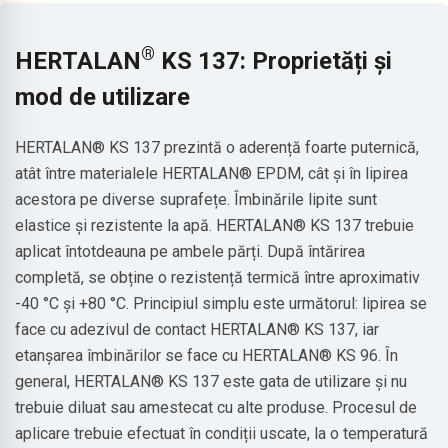
®
HERTALAN
KS 137: Proprietăți și
mod de utilizare
HERTALAN® KS 137 prezintă o aderență foarte puternică,
atât între materialele HERTALAN® EPDM, cât și în lipirea
acestora pe diverse suprafețe. Îmbinările lipite sunt
elastice și rezistente la apă. HERTALAN® KS 137 trebuie
aplicat întotdeauna pe ambele părți. După întărirea
completă, se obține o rezistență termică între aproximativ
-40 °C și +80 °C. Principiul simplu este următorul: lipirea se
face cu adezivul de contact HERTALAN® KS 137, iar
etanșarea îmbinărilor se face cu HERTALAN® KS 96. În
general, HERTALAN® KS 137 este gata de utilizare și nu
trebuie diluat sau amestecat cu alte produse. Procesul de
aplicare trebuie efectuat în condiții uscate, la o temperatură