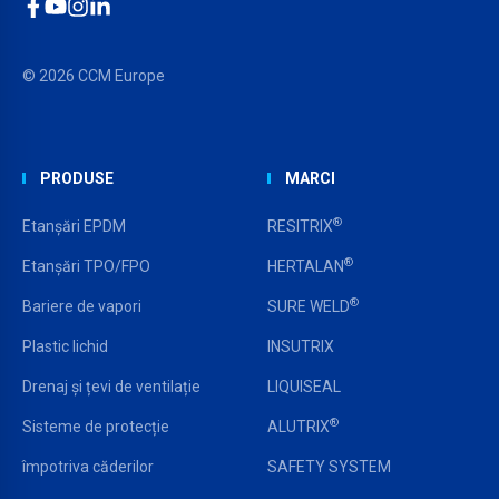
Facebook
YouTube
Instagram
LinkedIn
© 2026 CCM Europe
PRODUSE
MARCI
®
Etanșări EPDM
RESITRIX
®
Etanșări TPO/FPO
HERTALAN
®
Bariere de vapori
SURE WELD
Plastic lichid
INSUTRIX
Drenaj și țevi de ventilație
LIQUISEAL
®
Sisteme de protecție
ALUTRIX
împotriva căderilor
SAFETY SYSTEM