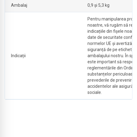
Ambalaj
0,9 și 5,3 kg
Pentru manipularea prod
noastre, vă rugăm să resp
indicațiile din fișele noast
date de securitate confo
normelor UE și avertizăril
siguranță de pe etichetel
Indicații
ambalajului nostru. În spec
este important să respect
reglementările din Ordinu
substanțelor periculoase 
prevederile de prevenire 
accidentelor ale asigurăril
sociale.