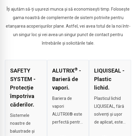
Îți ajutăm să-ți ușurezi munca și să economisești timp. Folosește
gama noastră de complemente de sistem potrivite pentru
etanșarea acoperișurilor plane. Astfel, vei avea totul de la noi într-
un singur loc și vei avea un singur punct de contact pentru
întrebările și solicitările tale.
®
SAFETY
ALUTRIX
-
LIQUISEAL -
SYSTEM -
Barieră de
Plastic
Protecție
vapori.
lichid.
împotriva
Bariera de
Plasticul lichid
căderilor.
vapori
LIQUISEAL, fără
ALUTRIX® este
solvenți și ușor
Sistemele
perfectă pentru
de aplicat, este
noastre de
instalarea
completarea
balustrade și