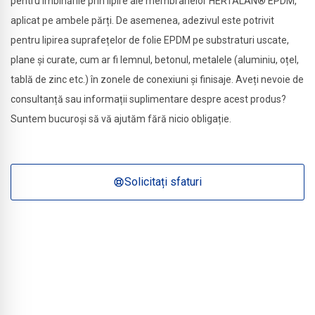
pentru îmbinările prin lipire ale membranelor HERTALAN® EPDM,
aplicat pe ambele părți. De asemenea, adezivul este potrivit
pentru lipirea suprafețelor de folie EPDM pe substraturi uscate,
plane și curate, cum ar fi lemnul, betonul, metalele (aluminiu, oțel,
tablă de zinc etc.) în zonele de conexiuni și finisaje. Aveți nevoie de
consultanță sau informații suplimentare despre acest produs?
Suntem bucuroși să vă ajutăm fără nicio obligație.
Solicitați sfaturi