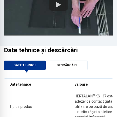
Date tehnice și descărcări
DATE TEHNICE
DESCĂRCĂRI
Date tehnice
valoare
®
HERTALAN
KS137 este 
adeziv de contact gata d
Tip de produs
utilizare pe bază de cauc
sintetic, rășini sintetice și
organici, inflamabili