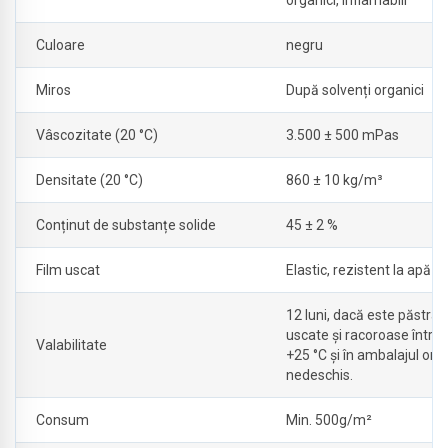
Culoare
negru
Miros
După solvenți organici
Vâscozitate (20 °C)
3.500 ± 500 mPas
Densitate (20 °C)
860 ± 10 kg/m³
Conținut de substanțe solide
45 ± 2 %
Film uscat
Elastic, rezistent la apă
12 luni, dacă este păstrat 
uscate și racoroase între 
Valabilitate
+25 °C și în ambalajul orig
nedeschis.
Consum
Min. 500g/m²