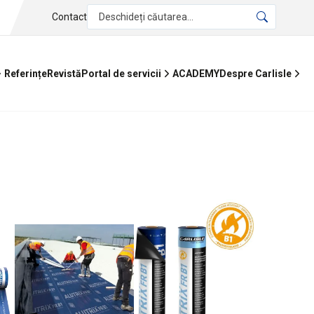
Contact
Deschideți căutarea...
Referințe
Revistă
ACADEMY
Portal de servicii
Despre Carlisle