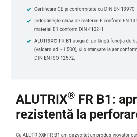
Certificare CE și conformitate cu DIN EN 13970
Îndeplinește clasa de material E conform EN 13
material B1 conform DIN 4102-1
ALUTRIX® FR B1 asigură, pe lângă funcția de ba
(valoare sd > 1.500), și o etanșare la aer conf
DIN EN ISO 12572.
®
ALUTRIX
FR B1: apr
rezistentă la perforar
Cu ALUTRIX® FR B1 am dezvoltat un produs inovator care p