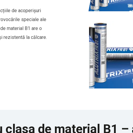
țiile de acoperișuri
rovocările speciale ale
a de material B1 are o
i rezistentă la călcare.
u clasa de material B1 –