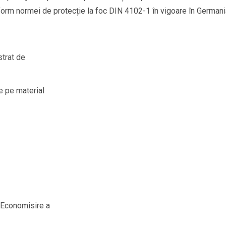
form normei de protecție la foc DIN 4102-1 în vigoare în Germani
strat de
e pe material
e Economisire a