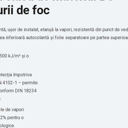
rii de foc
tă, ușor de instalat, etanșă la vapori, rezistentă din punct de v
tea inferioară autocolantă și folie separatoare pe partea superioa
500 kJ/m² și o
otecția împotriva
IN 4102-1 – permite
e conform DIN 18234
.
ele de vapori
 2% pentru o
ologice.