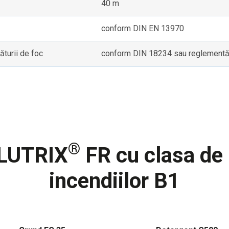
40 m
conform DIN EN 13970
turii de foc
conform DIN 18234 sau reglementăril
®
ALUTRIX
FR cu clasa de 
incendiilor B1