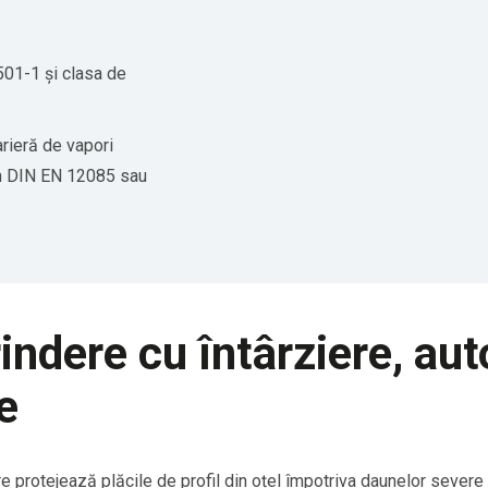
501-1 și clasa de
rieră de vapori
orm DIN EN 12085 sau
indere cu întârziere, aut
e
rotejează plăcile de profil din oțel împotriva daunelor severe c