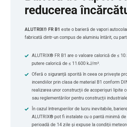
reducerea încărcătu
ALUTRIX® FR B1
este o barieră de vapori autocolan
fabricată dintr-un compus de aluminiu întărit, cu par
ALUTRIX® FR B1 are o valoare calorică de ≤ 10.
putere calorică de ≤ 11.600 kJ/m².
Oferă o siguranță sporită în ceea ce privește pr
incendiilor prin clasa de material B1 conform D
realizarea unor construcții de acoperișuri lipit
sau reglementărilor pentru construcții industriale
În cazul întreruperilor de lucru inevitabile, barier
ALUTRIX® pot fi instalate cu o pantă minimă de
perioadă de 14 zile și expuse la condiții meteor