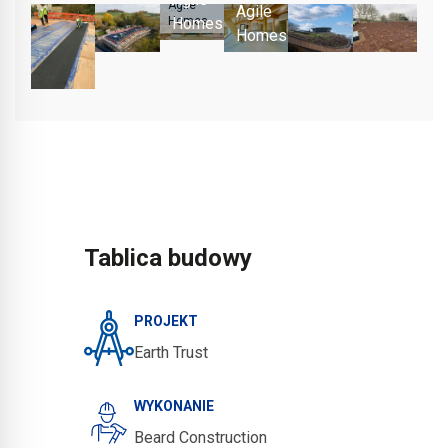
Agile
Agile
Homes
Homes
Homes
Tablica budowy
PROJEKT
Earth Trust
WYKONANIE
Beard Construction