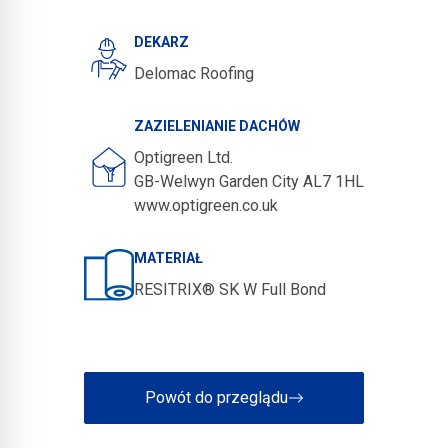
DEKARZ
Delomac Roofing
ZAZIELENIANIE DACHÓW
Optigreen Ltd.
GB-Welwyn Garden City AL7 1HL
www.optigreen.co.uk
MATERIAŁ
RESITRIX® SK W Full Bond
Powót do przeglądu