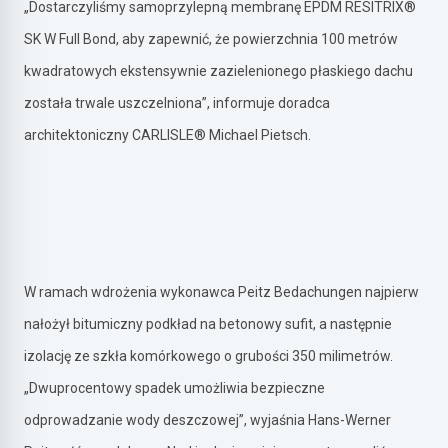
„Dostarczyliśmy samoprzylepną membranę EPDM RESITRIX®
SK W Full Bond, aby zapewnić, że powierzchnia 100 metrów
kwadratowych ekstensywnie zazielenionego płaskiego dachu
została trwale uszczelniona”, informuje doradca
architektoniczny CARLISLE® Michael Pietsch.
W ramach wdrożenia wykonawca Peitz Bedachungen najpierw
nałożył bitumiczny podkład na betonowy sufit, a następnie
izolację ze szkła komórkowego o grubości 350 milimetrów.
„Dwuprocentowy spadek umożliwia bezpieczne
odprowadzanie wody deszczowej”, wyjaśnia Hans-Werner