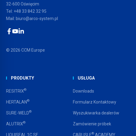
32-600 Oświęcim
Tel:
+48 33 842 32 95
Mail:
biuro@arco-system.pl
Facebook
YouTube
LinkedIn
© 2026 CCM Europe
PRODUKTY
USŁUGA
®
RESITRIX
Downloads
®
HERTALAN
Formularz Kontaktowy
®
SURE-WELD
Wyszukiwarka dealerów
®
ALUTRIX
Zamówienie próbek
®
LIQUISEAL 1C SF
CARLISLE
ACADEMY