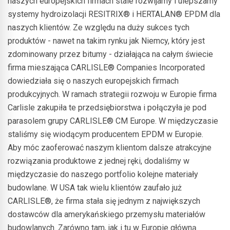
naszych europejskich firmach stale rozwijamy i ulepszamy
systemy hydroizolacji RESITRIX® i HERTALAN® EPDM dla
naszych klientów. Ze względu na duży sukces tych
produktów - nawet na takim rynku jak Niemcy, który jest
zdominowany przez bitumy - działająca na całym świecie
firma mieszająca CARLISLE® Companies Incorporated
dowiedziała się o naszych europejskich firmach
produkcyjnych. W ramach strategii rozwoju w Europie firma
Carlisle zakupiła te przedsiębiorstwa i połączyła je pod
parasolem grupy CARLISLE® CM Europe. W międzyczasie
staliśmy się wiodącym producentem EPDM w Europie.
Aby móc zaoferować naszym klientom dalsze atrakcyjne
rozwiązania produktowe z jednej ręki, dodaliśmy w
międzyczasie do naszego portfolio kolejne materiały
budowlane. W USA tak wielu klientów zaufało już
CARLISLE®, że firma stała się jednym z największych
dostawców dla amerykańskiego przemysłu materiałów
budowlanych. Zarówno tam, jak i tu w Europie główną