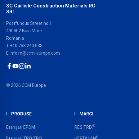
SC Carlisle Construction Materials RO
SRL
Postfundus Street no.1
430402 Baia Mare
Romania
T
+40 758 240 033
E
info.ro@ccm-europe.com
Facebook
YouTube
Instagram
LinkedIn
© 2026 CCM Europe
PRODUSE
MARCI
®
Etanșări EPDM
RESITRIX
®
Etanșări TPO/FPO
HERTALAN