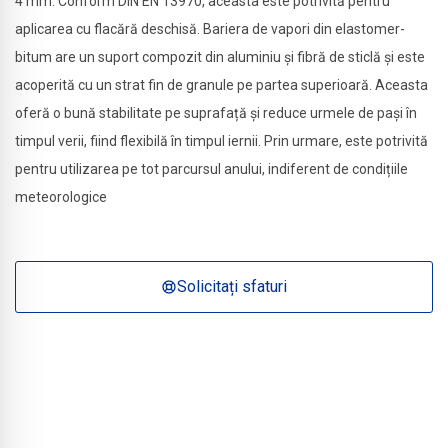
4 mm. Conform DIN EN 13970, aceasta este potrivită pentru
aplicarea cu flacără deschisă. Bariera de vapori din elastomer-
bitum are un suport compozit din aluminiu și fibră de sticlă și este
acoperită cu un strat fin de granule pe partea superioară. Aceasta
oferă o bună stabilitate pe suprafață și reduce urmele de pași în
timpul verii, fiind flexibilă în timpul iernii. Prin urmare, este potrivită
pentru utilizarea pe tot parcursul anului, indiferent de condițiile
meteorologice
Solicitați sfaturi