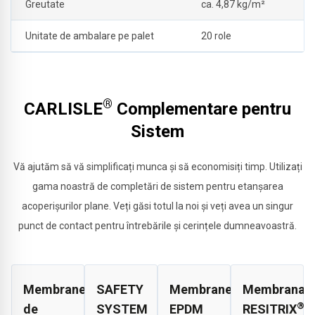
Greutate
ca. 4,87 kg/m²
Unitate de ambalare pe palet
20 role
®
CARLISLE
Complementare pentru
Sistem
Vă ajutăm să vă simplificați munca și să economisiți timp. Utilizați
gama noastră de completări de sistem pentru etanșarea
acoperișurilor plane. Veți găsi totul la noi și veți avea un singur
punct de contact pentru întrebările și cerințele dumneavoastră.
Membrane
SAFETY
Membrane
Membrana
®
de
SYSTEM
EPDM
RESITRIX