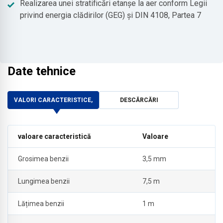
Realizarea unei stratificări etanșe la aer conform Legii
privind energia clădirilor (GEG) și DIN 4108, Partea 7
Date tehnice
VALORI CARACTERISTICE,
DESCĂRCĂRI
valoare caracteristică
Valoare
Grosimea benzii
3,5 mm
Lungimea benzii
7,5 m
Lățimea benzii
1 m