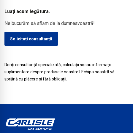
pentru
cazul
acoperișuri
lucrărilor
Luați acum legătura.
industriale
de
Ne bucurăm să aflăm de la dumneavoastră!
și
întreținere
comerciale
sau
Solicitați consultanță
de mari
reparații
dimensiuni
ulterioare.
Doriți consultanță specializată, calculații și/sau informații
suplimentare despre produsele noastre? Echipa noastră vă
sprijină cu plăcere și fără obligații.