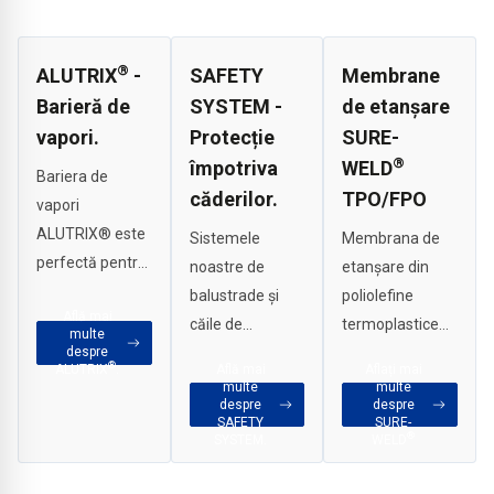
®
ALUTRIX
-
SAFETY
Membrane
Barieră de
SYSTEM -
de etanșare
vapori.
Protecție
SURE-
®
împotriva
WELD
Bariera de
căderilor.
TPO/FPO
vapori
ALUTRIX® este
Sistemele
Membrana de
perfectă pentru
noastre de
etanșare din
instalarea
balustrade și
poliolefine
Află mai
rapidă și
căile de
termoplastice
multe
economică în
despre
întreținere oferă
de înaltă
®
ALUTRIX
.
Află mai
Aflați mai
construcții
o protecție
calitate, cu un
multe
multe
industriale de
despre
despre
sigură și fiabilă
singur strat –
SAFETY
SURE-
mari dimensiuni
împotriva
special
®
SYSTEM.
WELD
sau pentru
căderilor, chiar și
concepută
realizarea unei