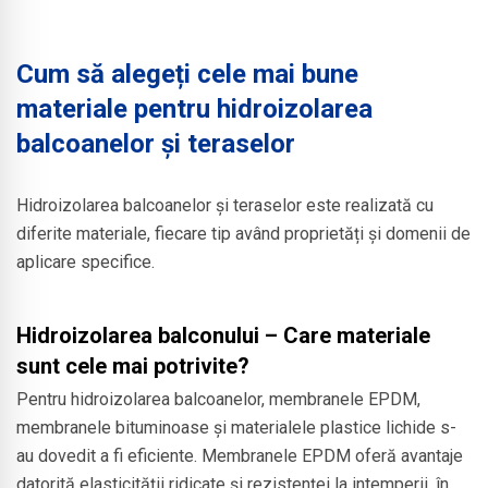
în cazul
pentru
etanșări
lucrărilor de
acoperișuri
temporare
întreținere sau
industriale și
Cum să alegeți cele mai bune
sigure în timpul
reparații
comerciale de
materiale pentru hidroizolarea
fazei de
ulterioare.
mari dimensiuni
balcoanelor și teraselor
construcție.
Hidroizolarea balcoanelor și teraselor este realizată cu
diferite materiale, fiecare tip având proprietăți și domenii de
aplicare specifice.
Hidroizolarea balconului – Care materiale
sunt cele mai potrivite?
Pentru hidroizolarea balcoanelor, membranele EPDM,
membranele bituminoase și materialele plastice lichide s-
au dovedit a fi eficiente. Membranele EPDM oferă avantaje
datorită elasticității ridicate și rezistenței la intemperii, în