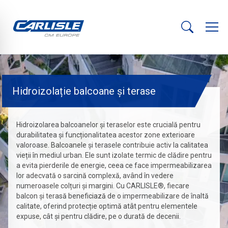
Hidroizolație balcoane și terase
Hidroizolarea balcoanelor și teraselor este crucială pentru
durabilitatea și funcționalitatea acestor zone exterioare
valoroase. Balcoanele și terasele contribuie activ la calitatea
vieții în mediul urban. Ele sunt izolate termic de clădire pentru
a evita pierderile de energie, ceea ce face impermeabilizarea
lor adecvată o sarcină complexă, având în vedere
numeroasele colțuri și margini. Cu CARLISLE®, fiecare
balcon și terasă beneficiază de o impermeabilizare de înaltă
calitate, oferind protecție optimă atât pentru elementele
expuse, cât și pentru clădire, pe o durată de decenii.