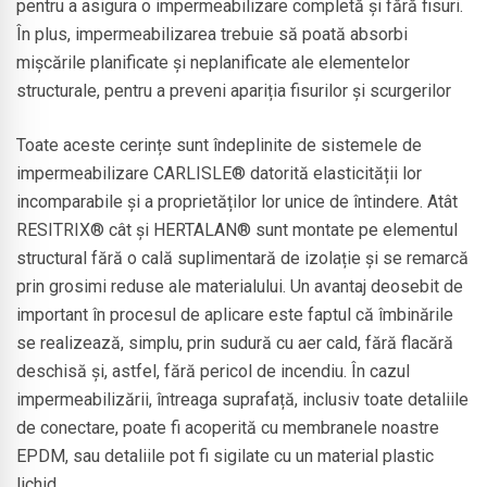
pentru a asigura o impermeabilizare completă și fără fisuri.
În plus, impermeabilizarea trebuie să poată absorbi
mișcările planificate și neplanificate ale elementelor
structurale, pentru a preveni apariția fisurilor și scurgerilor
Toate aceste cerințe sunt îndeplinite de sistemele de
impermeabilizare CARLISLE® datorită elasticității lor
incomparabile și a proprietăților lor unice de întindere. Atât
RESITRIX® cât și HERTALAN® sunt montate pe elementul
structural fără o cală suplimentară de izolație și se remarcă
prin grosimi reduse ale materialului. Un avantaj deosebit de
important în procesul de aplicare este faptul că îmbinările
se realizează, simplu, prin sudură cu aer cald, fără flacără
deschisă și, astfel, fără pericol de incendiu. În cazul
impermeabilizării, întreaga suprafață, inclusiv toate detaliile
de conectare, poate fi acoperită cu membranele noastre
EPDM, sau detaliile pot fi sigilate cu un material plastic
lichid.