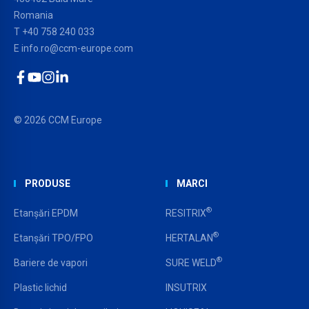
Romania
T
+40 758 240 033
E
info.ro@ccm-europe.com
Facebook
YouTube
Instagram
LinkedIn
© 2026 CCM Europe
PRODUSE
MARCI
®
Etanșări EPDM
RESITRIX
®
Etanșări TPO/FPO
HERTALAN
®
Bariere de vapori
SURE WELD
Plastic lichid
INSUTRIX