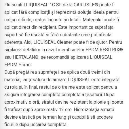
Fluiscuitul LIQUISEAL 1C SF de la CARLISLE® poate fi
aplicat fără complicații și reprezintă soluția ideală pentru
colțuri dificile, rosturi înguste și detalii. Materialul poate fi
aplicat direct din recipient. Este important ca suprafața
suport să fie uscată și fără substanțe care pot afecta
aderența. Aici, LIQUISEAL Cleaner poate fi de ajutor. Pentru
sigilarea detaliilor în cazul membranelor EPDM RESITRIX®
sau HERTALAN®, se recomandă aplicarea LIQUISEAL
EPDM Primer.
După pregătirea suprafeței, se aplica două treimi din
material, iar țesătura de armare LIQUISEAL este integrată
cu rola și, în final, restul de o treime este aplicat pentru a
asigura integrarea completă completă a țesăturii. După
aproximativ o oră, stratul devine rezistent la ploaie și poate
fi traficat după aproximativ 12 ore. Hidroizolația armată
devine elastică pe termen lung și capabilă să acopere
fisurile după uscarea completă.