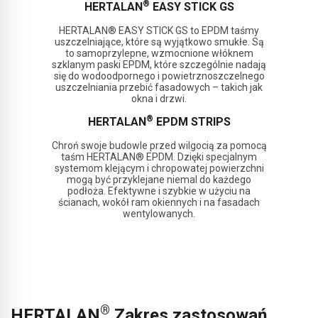
®
HERTALAN
EASY STICK GS
HERTALAN® EASY STICK GS to EPDM taśmy
uszczelniające, które są wyjątkowo smukłe. Są
to samoprzylepne, wzmocnione włóknem
szklanym paski EPDM, które szczególnie nadają
się do wodoodpornego i powietrznoszczelnego
uszczelniania przebić fasadowych – takich jak
okna i drzwi.
®
HERTALAN
EPDM STRIPS
Chroń swoje budowle przed wilgocią za pomocą
taśm HERTALAN® EPDM. Dzięki specjalnym
systemom klejącym i chropowatej powierzchni
mogą być przyklejane niemal do każdego
podłoża. Efektywne i szybkie w użyciu na
ścianach, wokół ram okiennych i na fasadach
wentylowanych.
®
HERTALAN
Zakres zastosowań