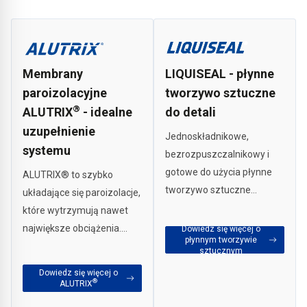
Membrany
LIQUISEAL - płynne
paroizolacyjne
tworzywo sztuczne
®
ALUTRIX
- idealne
do detali
uzupełnienie
Jednoskładnikowe,
systemu
bezrozpuszczalnikowy i
gotowe do użycia płynne
ALUTRIX® to szybko
tworzywo sztuczne
układające się paroizolacje,
LIQUISEAL 1C SF, które jest
które wytrzymują nawet
idealnym uzupełnieniem
największe obciążenia.
Dowiedz się więcej o
płynnym tworzywie
do detali w naszych
Można je uniwersalnie
sztucznym
systemach
stosować na wszystkie
Dowiedz się więcej o
hydroizolacyjnych. Dzięki
typowe podłoża
®
ALUTRIX
niemu można łatwo
budowlane, takie jak beton,