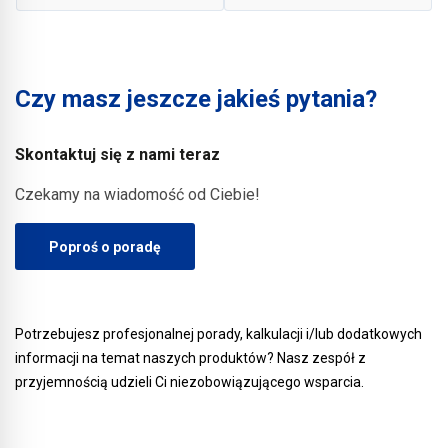
tworzyć filigranowe
drewno/materiały
połączenia,
drewnopochodne czy
skomplikowane detale i
blachy trapezowe.
wąskie spoiny w sposób
Czy masz jeszcze jakieś pytania?
Przekonaj się sam o
trwały i bezpieczny.
wysokiej wytrzymałości na
rozrywanie i szczelności
Skontaktuj się z nami teraz
parowej naszych
Czekamy na wiadomość od Ciebie!
produktów z serii
ALUTRIX®.
Poproś o poradę
Potrzebujesz profesjonalnej porady, kalkulacji i/lub dodatkowych
informacji na temat naszych produktów? Nasz zespół z
przyjemnością udzieli Ci niezobowiązującego wsparcia.