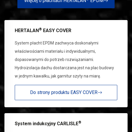
Więcej o płachtach HERTALAN
EPDM
®
HERTALAN
EASY COVER
System płacht EPDM zachwyca doskonałymi
właściwościami materiału i indywidualnymi,
dopasowanymi do potrzeb rozwiązaniami.
Hydroizolacja dachu dostarczana jest na plac budowy
w jednym kawałku, jak garnitur szyty na miarę.
Do strony produktu EASY COVER
®
System indukcyjny CARLISLE