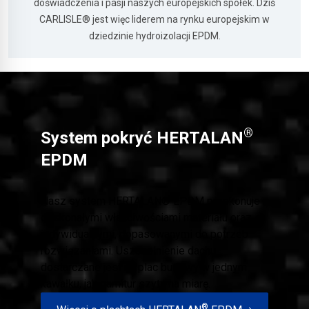
doświadczenia i pasji naszych europejskich spółek. Dziś
CARLISLE® jest więc liderem na rynku europejskim w
dziedzinie hydroizolacji EPDM.
®
System pokryć HERTALAN
EPDM
Nasz system HERTALAN® EPDM przekonuje
doskonałymi właściwościami materiału oraz
indywidualnymi, dopasowanymi do potrzeb
rozwiązaniami. Uszczelnienie dachu
dostarczane jest na plac budowy w jednym
kawałku, jak garnitur szyty na miarę.
®