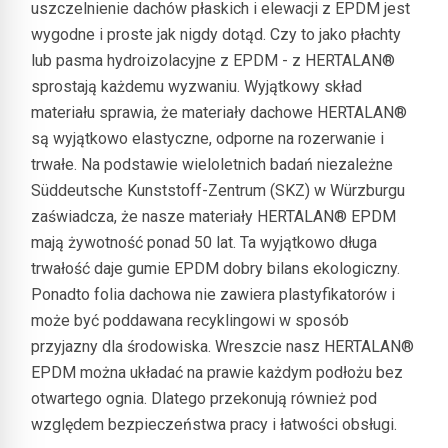
uszczelnienie dachów płaskich i elewacji z EPDM jest
wygodne i proste jak nigdy dotąd. Czy to jako płachty
lub pasma hydroizolacyjne z EPDM - z HERTALAN®
sprostają
każdemu wyzwaniu. Wyjątkowy skład
materiału sprawia, że materiały dachowe HERTALAN®
są wyjątkowo elastyczne, odporne na rozerwanie i
trwałe. Na podstawie wieloletnich badań niezależne
Süddeutsche Kunststoff-Zentrum (SKZ) w Würzburgu
zaświadcza, że nasze materiały HERTALAN® EPDM
mają żywotność ponad 50 lat. Ta wyjątkowo długa
trwałość daje gumie EPDM dobry bilans ekologiczny.
Ponadto folia dachowa nie zawiera plastyfikatorów i
może być poddawana recyklingowi w sposób
przyjazny dla środowiska. Wreszcie nasz HERTALAN®
EPDM można układać na prawie każdym podłożu bez
otwartego ognia. Dlatego przekonują również pod
względem bezpieczeństwa pracy i łatwości obsługi.