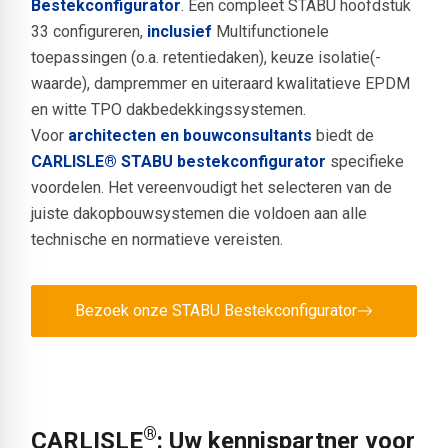
Bestekconfigurator
. Een compleet STABU hoofdstuk
33 configureren,
inclusief
Multifunctionele
toepassingen (o.a. retentiedaken), keuze isolatie(-
waarde), dampremmer en uiteraard kwalitatieve EPDM
en witte TPO dakbedekkingssystemen.
Voor
architecten en bouwconsultants
biedt de
CARLISLE® STABU bestekconfigurator
specifieke
voordelen. Het vereenvoudigt het selecteren van de
juiste dakopbouwsystemen die voldoen aan alle
technische en normatieve vereisten.
Bezoek onze STABU Bestekconfigurator
®
CARLISLE
: Uw kennispartner voor