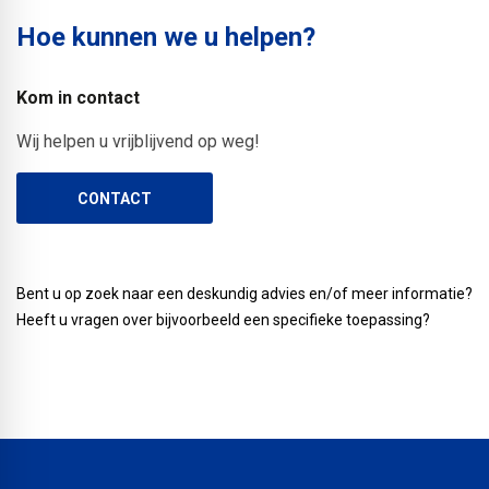
afdichtin
afdichtingen
duurzame
en
voor
polyolefinen
Hoe kunnen we u helpen?
in het
van
EPDM
lange
een
met
bouwwerk
(zwem)vijvers,
membranen
levensduur
veilige
een
Lucht-
Kom in contact
geo-
voor
door
tijdelijke
inlage
en
bassins,
Wij helpen u vrijblijvend op weg!
het
EPDM
afdichting
van
kierdichtin
tankliners
snel
toplaag
tijdens
polyesterweefsel.
en
en
en
en
de
CONTACT
De
HVAC
opslag
efficiënt
gebruiksgemak
bouwfase.
hoogwaardige
toepassin
thermische
afdichten
door
productcombinatie
energie.
van
SBS
is
Bent u op zoek naar een deskundig advies en/of meer informatie?
platte
polymeer
blijvend
Heeft u vragen over bijvoorbeeld een specifieke toepassing?
daken.
onderlaag!
flexibel
en
vormvast.