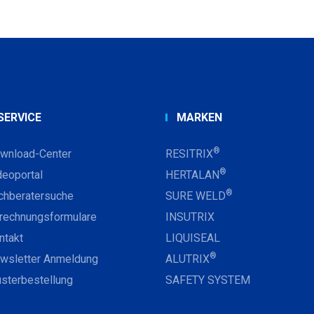
SERVICE
MARKEN
®
wnload-Center
RESITRIX
®
deoportal
HERTALAN
®
chberatersuche
SURE WELD
rechnungsformulare
INSUTRIX
ntakt
LIQUISEAL
®
wsletter Anmeldung
ALUTRIX
sterbestellung
SAFETY SYSTEM