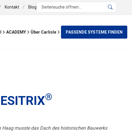
/
/
Kontakt
Blog
Seitensuche öffnen...
PASSENDE SYSTEME FINDEN
l
ACADEMY
Über Carlisle
®
RESITRIX
Den Haag musste das Dach des historischen Bauwerks