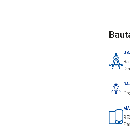
Baut
OB
Ba
De
BA
Pro
MA
RE
Par