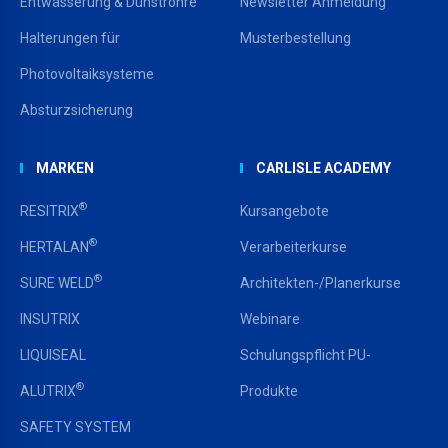
Entwässerung & Dunstrohre
Newsletter Anmeldung
Halterungen für
Musterbestellung
Photovoltaiksysteme
Absturzsicherung
MARKEN
CARLISLE ACADEMY
®
RESITRIX
Kursangebote
®
HERTALAN
Verarbeiterkurse
®
SURE WELD
Architekten-/Planerkurse
INSUTRIX
Webinare
LIQUISEAL
Schulungspflicht PU-
®
ALUTRIX
Produkte
SAFETY SYSTEM